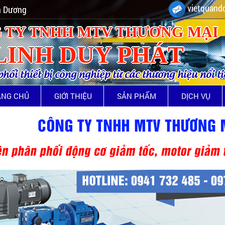
vietquando
nh Dương
 TY TNHH MTV THƯƠNG MẠI
LINH DUY PHÁT
ối thiết bị công nghiệp từ các thương hiệu nổi t
ANG CHỦ
GIỚI THIỆU
SẢN PHẨM
DỊCH VỤ