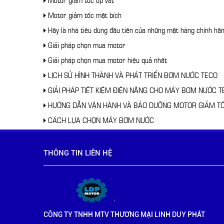
Motor giảm tốc mặt bích
Hãy là nhà tiêu dùng đầu tiên của những mặt hàng chính hã
Giải pháp chọn mua motor
Giải pháp chọn mua motor hiệu quả nhất
LỊCH SỬ HÌNH THÀNH VÀ PHÁT TRIỂN BƠM NƯỚC TECO
GIẢI PHÁP TIẾT KIỆM ĐIỆN NĂNG CHO MÁY BƠM NƯỚC T
HƯỚNG DẪN VẬN HÀNH VÀ BẢO DƯỠNG MOTOR GIẢM TỐ
CÁCH LỰA CHỌN MÁY BƠM NƯỚC
THÔNG TIN LIÊN HỆ
CÔNG TY TNHH MTV THƯƠNG MẠI LINH DUY PHÁT