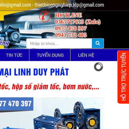
lin@gmail.com - thietbicongnghiep.ldp@gmail.com
HOTLINE
0365717615 (Zalo)
0977 470 397
0941 732 485
iếng
TIN TỨC
TUYỂN DỤNG
LIÊN HỆ