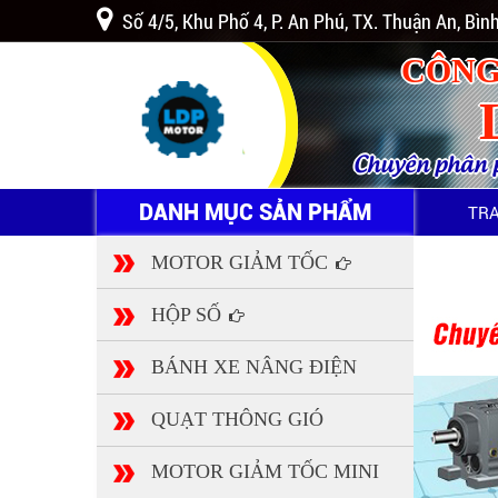
Số 4/5, Khu Phố 4, P. An Phú, TX. Thuận An, Bì
CÔNG
Chuyên phân ph
DANH MỤC SẢN PHẨM
TR
MOTOR GIẢM TỐC
HỘP SỐ
BÁNH XE NÂNG ĐIỆN
QUẠT THÔNG GIÓ
MOTOR GIẢM TỐC MINI