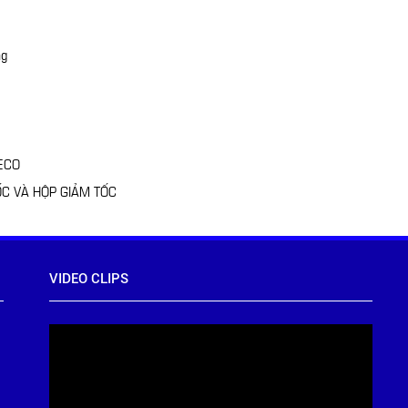
ng
ECO
C VÀ HỘP GIẢM TỐC
VIDEO CLIPS