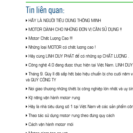
Tin liên quan:
HÃY LÀ NGƯỜI TIÊU DÙNG THÔNG MINH
MOTOR DÀNH CHO NHỮNG ĐƠN VỊ CẦN SỬ DỤNG !!
Motor Chất Lượng Cao !!!
Những loại MOTOR có chất lượng cao !
Hãy cùng LINH DUY PHÁT để có những sp CHẤT LƯỢNG .
Công nghệ 4.0 đang được thực hiện tại Việt Nam. LINH DUY 
Tháng 9. Qúy II đã sắp hết báo hiệu chuẩn bị cho cuối nă
và QUÝ CÔNG TY
Nơi giao thương những thiết bị công nghiệp lớn nhất và uy tín
Kỹ năng vận hành motor rung
Hãy là nhà tiêu dùng số 1 tại Việt Nam về các sản phẩm cô
Thao tác sử dụng motor rung theo đúng quy cách
Cách vận hành motor mới
Motor giam toc op vat