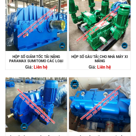
HỘP SỐ GIẢM TỐC TẢI NẶNG
HỘP SỐ GÀU TẢI CHO NHÀ MÁY XI
PARAMAX SUMITOMO CÁC LOẠI
MĂNG
Giá:
Liên hệ
Giá:
Liên hệ