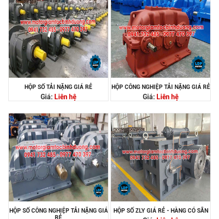
HỘP SỐ TẢI NẶNG GIÁ RẺ
HỘP CÔNG NGHIỆP TẢI NẶNG GIÁ RẺ
Giá:
Liên hệ
Giá:
Liên hệ
HỘP SỐ CÔNG NGHIỆP TẢI NẶNG GIÁ
HỘP SỐ ZLY GIÁ RẺ - HÀNG CÓ SẴN
RẺ