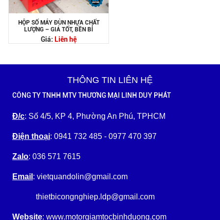
HỘP SỐ MÁY ĐÙN NHỰA CHẤT
LƯỢNG – GIÁ TỐT, BỀN BỈ
Giá:
Liên hệ
THÔNG TIN LIÊN HỆ
CÔNG TY TNHH MTV THƯƠNG MẠI LINH DUY PHÁT
Đ/c
: Số 4/5, KP 4, Phường An Phú, TPHCM
Điện thoại
: 0941 732 485 - 0977 470 397
Zalo
: 036 571 7615
Email
: vietquandolin@gmail.com
thietbicongnghiep.ldp@gmail.com
Website
: www.motorgiamtocbinhduong.com