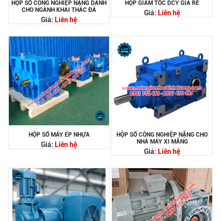
HỘP SỐ CÔNG NGHIỆP NẶNG DÀNH
HỘP GIẢM TỐC DCY GIÁ RẺ
CHO NGÀNH KHAI THÁC ĐÁ
Giá:
Liên hệ
Giá:
Liên hệ
HỘP SỐ MÁY ÉP NHỰA
HỘP SỐ CÔNG NGHIỆP NẶNG CHO
NHÀ MÁY XI MĂNG
Giá:
Liên hệ
Giá:
Liên hệ