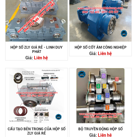
HỘP SỐ ZLY GIÁ RẺ - LINH DUY
HỘP SỐ CỐT ÂM CÔNG NGHIỆP
PHÁT
Giá:
Liên hệ
Giá:
Liên hệ
CẤU TẠO BÊN TRONG CỦA HỘP SỐ
BỘ TRUYỀN ĐỘNG HỘP SỐ
ZLY GIÁ RẺ
Giá:
Liên hệ