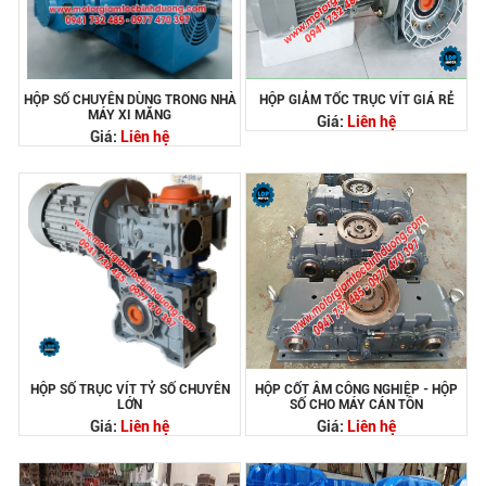
HỘP SỐ CHUYÊN DÙNG TRONG NHÀ
HỘP GIẢM TỐC TRỤC VÍT GIÁ RẺ
MÁY XI MĂNG
Giá:
Liên hệ
Giá:
Liên hệ
HỘP SỐ TRỤC VÍT TỶ SỐ CHUYÊN
HỘP CỐT ÂM CÔNG NGHIỆP - HỘP
LỚN
SỐ CHO MÁY CÁN TÔN
Giá:
Liên hệ
Giá:
Liên hệ