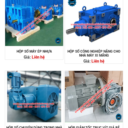
HỘP SỐ MÁY ÉP NHỰA
HỘP SỐ CÔNG NGHIỆP NẶNG CHO
NHÀ MÁY XI MĂNG
Giá:
Liên hệ
Giá:
Liên hệ
HỘP SỐ CHUYÊN DÙNG TRONG NHÀ
HỘP GIẢM TỐC TRỤC VÍT GIÁ RẺ