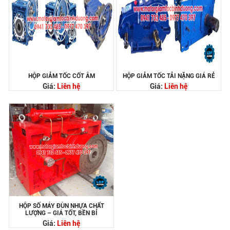
HỘP GIẢM TỐC CỐT ÂM
HỘP GIẢM TỐC TẢI NẶNG GIÁ RẺ
Giá:
Liên hệ
Giá:
Liên hệ
HỘP SỐ MÁY ĐÙN NHỰA CHẤT
LƯỢNG – GIÁ TỐT, BỀN BỈ
Giá:
Liên hệ