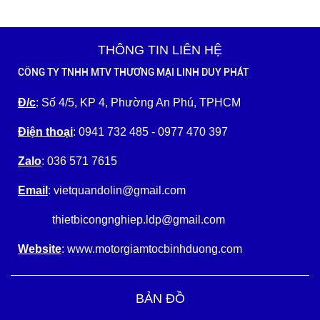
THÔNG TIN LIÊN HỆ
CÔNG TY TNHH MTV THƯƠNG MẠI LINH DUY PHÁT
Đ/c
: Số 4/5, KP 4, Phường An Phú, TPHCM
Điện thoại
: 0941 732 485 - 0977 470 397
Zalo
: 036 571 7615
Email
: vietquandolin@gmail.com
thietbicongnghiep.ldp@gmail.com
Website
: www.motorgiamtocbinhduong.com
BẢN ĐỒ