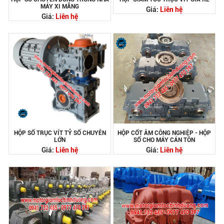
MÁY XI MĂNG
Giá:
Liên hệ
Giá:
Liên hệ
HỘP SỐ TRỤC VÍT TỶ SỐ CHUYÊN
HỘP CỐT ÂM CÔNG NGHIỆP - HỘP
LỚN
SỐ CHO MÁY CÁN TÔN
Giá:
Liên hệ
Giá:
Liên hệ