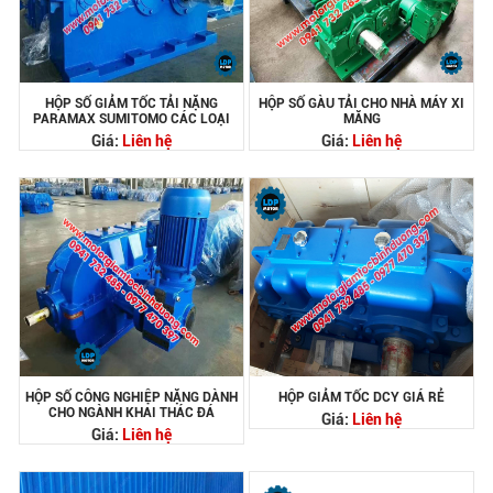
HỘP SỐ GIẢM TỐC TẢI NẶNG
HỘP SỐ GÀU TẢI CHO NHÀ MÁY XI
PARAMAX SUMITOMO CÁC LOẠI
MĂNG
Giá:
Liên hệ
Giá:
Liên hệ
HỘP SỐ CÔNG NGHIỆP NẶNG DÀNH
HỘP GIẢM TỐC DCY GIÁ RẺ
CHO NGÀNH KHAI THÁC ĐÁ
Giá:
Liên hệ
Giá:
Liên hệ