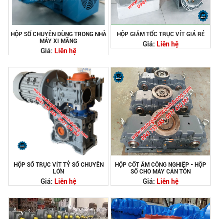
HỘP SỐ CHUYÊN DÙNG TRONG NHÀ
HỘP GIẢM TỐC TRỤC VÍT GIÁ RẺ
MÁY XI MĂNG
Giá:
Liên hệ
Giá:
Liên hệ
HỘP SỐ TRỤC VÍT TỶ SỐ CHUYÊN
HỘP CỐT ÂM CÔNG NGHIỆP - HỘP
LỚN
SỐ CHO MÁY CÁN TÔN
Giá:
Liên hệ
Giá:
Liên hệ