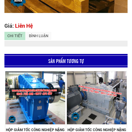
Giá:
Liên Hệ
CHI TIẾT
BÌNH LUẬN
SẢN PHẨM TƯƠNG TỰ
HỘP GIẢM TỐC CÔNG NGHIỆP NẶNG
HỘP GIẢM TỐC CÔNG NGHIỆP NẶNG