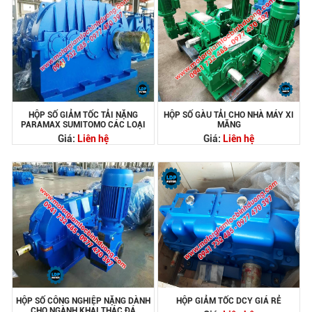
HỘP SỐ GIẢM TỐC TẢI NẶNG
HỘP SỐ GÀU TẢI CHO NHÀ MÁY XI
PARAMAX SUMITOMO CÁC LOẠI
MĂNG
Giá:
Liên hệ
Giá:
Liên hệ
HỘP SỐ CÔNG NGHIỆP NẶNG DÀNH
HỘP GIẢM TỐC DCY GIÁ RẺ
CHO NGÀNH KHAI THÁC ĐÁ