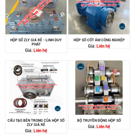
HỘP SỐ ZLY GIÁ RẺ - LINH DUY
HỘP SỐ CỐT ÂM CÔNG NGHIỆP
PHÁT
Giá:
Liên hệ
Giá:
Liên hệ
CẤU TẠO BÊN TRONG CỦA HỘP SỐ
BỘ TRUYỀN ĐỘNG HỘP SỐ
ZLY GIÁ RẺ
Giá:
Liên hệ
Giá:
Liên hệ