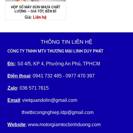
HỘP SỐ MÁY ĐÙN NHỰA CHẤT
LƯỢNG – GIÁ TỐT, BỀN BỈ
Giá:
Liên hệ
THÔNG TIN LIÊN HỆ
CÔNG TY TNHH MTV THƯƠNG MẠI LINH DUY PHÁT
Đ/c
: Số 4/5, KP 4, Phường An Phú, TPHCM
Điện thoại
: 0941 732 485 - 0977 470 397
Zalo
: 036 571 7615
Email
: vietquandolin@gmail.com
thietbicongnghiep.ldp@gmail.com
Website
: www.motorgiamtocbinhduong.com