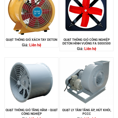
QUẠT THÔNG GIÓ XÁCH TAY DETON
QUẠT THÔNG GIÓ CÔNG NGHIỆP
DETON HÌNH VUÔNG FA 500X500
Giá:
Liên hệ
Giá:
Liên hệ
QUẠT THÔNG GIÓ TẦNG HẦM - QUẠT
QUẠT LY TÂM TĂNG ÁP, HÚT KHÓI,
CÔNG NGHIỆP
PCCC