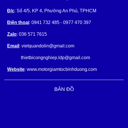
Đ/c
: Số 4/5, KP 4, Phường An Phú, TPHCM
Điện thoại
: 0941 732 485 - 0977 470 397
Zalo
: 036 571 7615
Email
: vietquandolin@gmail.com
thietbicongnghiep.ldp@gmail.com
Website
: www.motorgiamtocbinhduong.com
BẢN ĐỒ