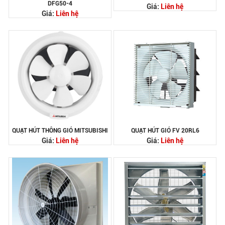
DFG50-4
Giá:
Liên hệ
Giá:
Liên hệ
QUẠT HÚT THÔNG GIÓ MITSUBISHI
QUẠT HÚT GIÓ FV 20RL6
Giá:
Liên hệ
Giá:
Liên hệ