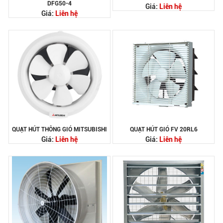
DFG50-4
Giá:
Liên hệ
Giá:
Liên hệ
QUẠT HÚT THÔNG GIÓ MITSUBISHI
QUẠT HÚT GIÓ FV 20RL6
Giá:
Liên hệ
Giá:
Liên hệ