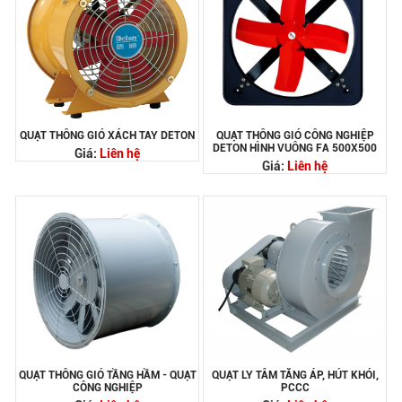
QUẠT THÔNG GIÓ XÁCH TAY DETON
QUẠT THÔNG GIÓ CÔNG NGHIỆP
DETON HÌNH VUÔNG FA 500X500
Giá:
Liên hệ
Giá:
Liên hệ
QUẠT THÔNG GIÓ TẦNG HẦM - QUẠT
QUẠT LY TÂM TĂNG ÁP, HÚT KHÓI,
CÔNG NGHIỆP
PCCC