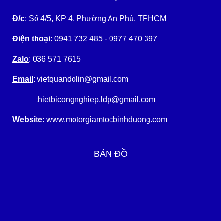
Đ/c
: Số 4/5, KP 4, Phường An Phú, TPHCM
Điện thoại
: 0941 732 485 - 0977 470 397
Zalo
: 036 571 7615
Email
: vietquandolin@gmail.com
thietbicongnghiep.ldp@gmail.com
Website
: www.motorgiamtocbinhduong.com
BẢN ĐỒ