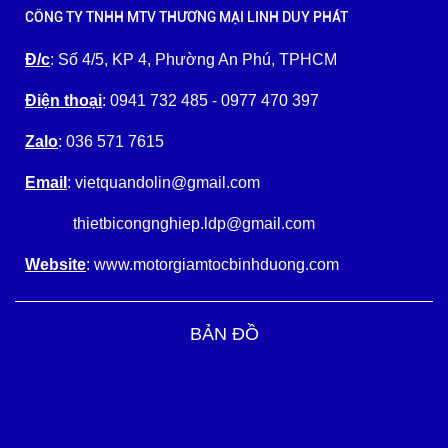
CÔNG TY TNHH MTV THƯƠNG MẠI LINH DUY PHÁT
Đ/c
: Số 4/5, KP 4, Phường An Phú, TPHCM
Điện thoại
: 0941 732 485 - 0977 470 397
Zalo
: 036 571 7615
Email
: vietquandolin@gmail.com
thietbicongnghiep.ldp@gmail.com
Website
: www.motorgiamtocbinhduong.com
BẢN ĐỒ