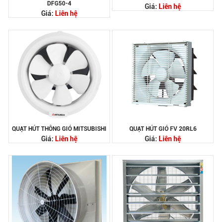
DFG50-4
Giá:
Liên hệ
Giá:
Liên hệ
QUẠT HÚT THÔNG GIÓ MITSUBISHI
QUẠT HÚT GIÓ FV 20RL6
Giá:
Liên hệ
Giá:
Liên hệ