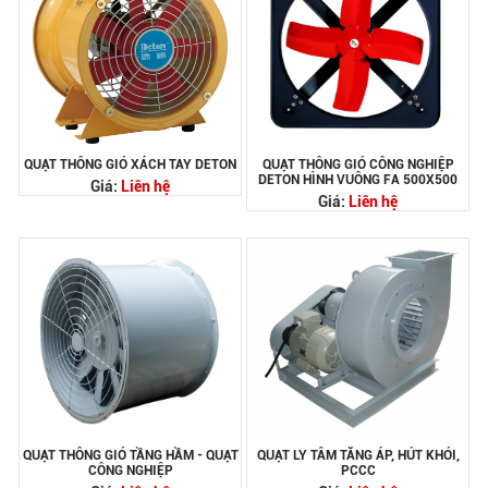
QUẠT THÔNG GIÓ XÁCH TAY DETON
QUẠT THÔNG GIÓ CÔNG NGHIỆP
DETON HÌNH VUÔNG FA 500X500
Giá:
Liên hệ
Giá:
Liên hệ
QUẠT THÔNG GIÓ TẦNG HẦM - QUẠT
QUẠT LY TÂM TĂNG ÁP, HÚT KHÓI,
CÔNG NGHIỆP
PCCC