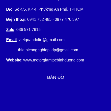
Đ/c
: Số 4/5, KP 4, Phường An Phú, TPHCM
Điện thoại
: 0941 732 485 - 0977 470 397
Zalo
: 036 571 7615
Email
: vietquandolin@gmail.com
thietbicongnghiep.ldp@gmail.com
Website
: www.motorgiamtocbinhduong.com
BẢN ĐỒ