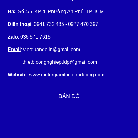
Đ/c
: Số 4/5, KP 4, Phường An Phú, TPHCM
Điện thoại
: 0941 732 485 - 0977 470 397
Zalo
: 036 571 7615
Email
: vietquandolin@gmail.com
thietbicongnghiep.ldp@gmail.com
Website
: www.motorgiamtocbinhduong.com
BẢN ĐỒ