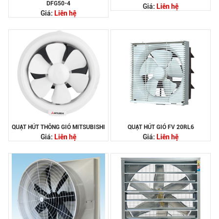
DFG50-4
Giá:
Liên hệ
Giá:
Liên hệ
QUẠT HÚT THÔNG GIÓ MITSUBISHI
QUẠT HÚT GIÓ FV 20RL6
Giá:
Liên hệ
Giá:
Liên hệ