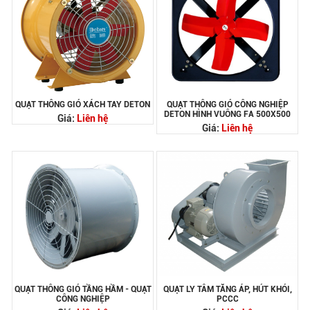
QUẠT THÔNG GIÓ XÁCH TAY DETON
QUẠT THÔNG GIÓ CÔNG NGHIỆP
DETON HÌNH VUÔNG FA 500X500
Giá:
Liên hệ
Giá:
Liên hệ
QUẠT THÔNG GIÓ TẦNG HẦM - QUẠT
QUẠT LY TÂM TĂNG ÁP, HÚT KHÓI,
CÔNG NGHIỆP
PCCC