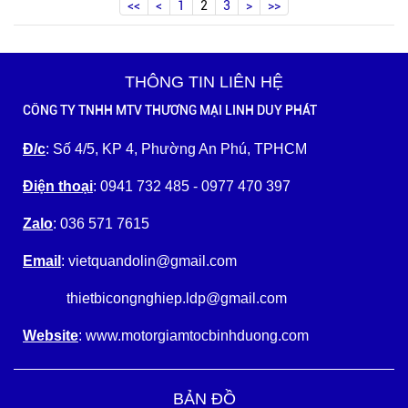
<<
<
1
2
3
>
>>
THÔNG TIN LIÊN HỆ
CÔNG TY TNHH MTV THƯƠNG MẠI LINH DUY PHÁT
Đ/c
: Số 4/5, KP 4, Phường An Phú, TPHCM
Điện thoại
: 0941 732 485 - 0977 470 397
Zalo
: 036 571 7615
Email
: vietquandolin@gmail.com
thietbicongnghiep.ldp@gmail.com
Website
: www.motorgiamtocbinhduong.com
BẢN ĐỒ