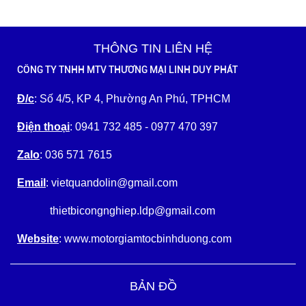
THÔNG TIN LIÊN HỆ
CÔNG TY TNHH MTV THƯƠNG MẠI LINH DUY PHÁT
Đ/c
: Số 4/5, KP 4, Phường An Phú, TPHCM
Điện thoại
: 0941 732 485 - 0977 470 397
Zalo
: 036 571 7615
Email
: vietquandolin@gmail.com
thietbicongnghiep.ldp@gmail.com
Website
: www.motorgiamtocbinhduong.com
BẢN ĐỒ