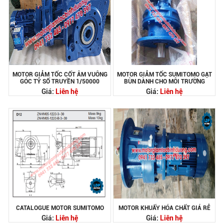
MOTOR GIẢM TỐC CỐT ÂM VUÔNG
MOTOR GIẢM TỐC SUMITOMO GẠT
GÓC TỶ SỐ TRUYỀN 1/50000
BÙN DÀNH CHO MÔI TRƯỜNG
Giá:
Liên hệ
Giá:
Liên hệ
CATALOGUE MOTOR SUMITOMO
MOTOR KHUẤY HÓA CHẤT GIÁ RẺ
Giá:
Liên hệ
Giá:
Liên hệ