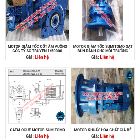
MOTOR GIẢM TỐC CỐT ÂM VUÔNG
MOTOR GIẢM TỐC SUMITOMO GẠT
GÓC TỶ SỐ TRUYỀN 1/50000
BÙN DÀNH CHO MÔI TRƯỜNG
Giá:
Liên hệ
Giá:
Liên hệ
CATALOGUE MOTOR SUMITOMO
MOTOR KHUẤY HÓA CHẤT GIÁ RẺ
Giá:
Liên hệ
Giá:
Liên hệ