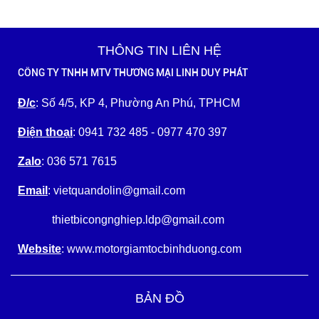
THÔNG TIN LIÊN HỆ
CÔNG TY TNHH MTV THƯƠNG MẠI LINH DUY PHÁT
Đ/c
: Số 4/5, KP 4, Phường An Phú, TPHCM
Điện thoại
: 0941 732 485 - 0977 470 397
Zalo
: 036 571 7615
Email
: vietquandolin@gmail.com
thietbicongnghiep.ldp@gmail.com
Website
: www.motorgiamtocbinhduong.com
BẢN ĐỒ