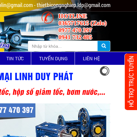
lin@gmail.com - thietbicongnghiep.ldp@gmail.com
HOTLINE
0365717615 (Zalo)
0977 470 397
0941 732 485
iếng
TIN TỨC
TUYỂN DỤNG
LIÊN HỆ