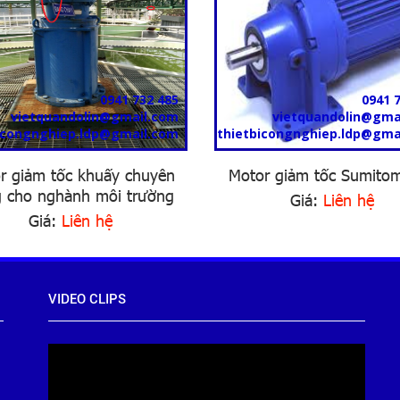
0941 732 485
0941 
vietquandolin@gmail.com
vietquandolin@gma
icongnghiep.ldp@gmail.com
thietbicongnghiep.ldp@gma
r giảm tốc khuấy chuyên
Motor giảm tốc Sumito
 cho nghành môi trường
Giá:
Liên hệ
Giá:
Liên hệ
VIDEO CLIPS