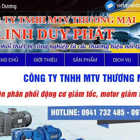
vietquando
nh Dương
 TY TNHH MTV THƯƠNG MẠI
LINH DUY PHÁT
ối thiết bị công nghiệp từ các thương hiệu nổi t
ANG CHỦ
GIỚI THIỆU
SẢN PHẨM
DỊCH VỤ