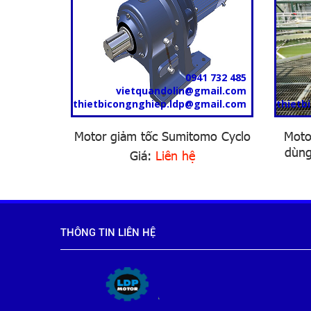
1 732 485
0941 732 485
mail.com
vietquandolin@gmail.com
mail.com
thietbicongnghiep.ldp@gmail.com
thietb
omo chân
Motor giảm tốc Sumitomo Cyclo
Moto
dùng
Giá:
Liên hệ
THÔNG TIN LIÊN HỆ