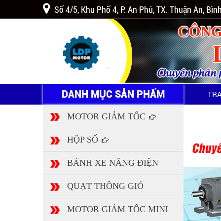
Số 4/5, Khu Phố 4, P. An Phú, TX. Thuận An, Bì
CÔNG
Chuyên phân ph
DANH MỤC SẢN PHẨM
TR
MOTOR GIẢM TỐC
HỘP SỐ
BÁNH XE NÂNG ĐIỆN
QUẠT THÔNG GIÓ
MOTOR GIẢM TỐC MINI