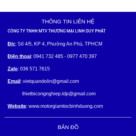
THÔNG TIN LIÊN HỆ
CÔNG TY TNHH MTV THƯƠNG MẠI LINH DUY PHÁT
Đ/c
: Số 4/5, KP 4, Phường An Phú, TPHCM
Điện thoại
: 0941 732 485 - 0977 470 397
Zalo
: 036 571 7615
Email
: vietquandolin@gmail.com
thietbicongnghiep.ldp@gmail.com
Website
: www.motorgiamtocbinhduong.com
BẢN ĐỒ