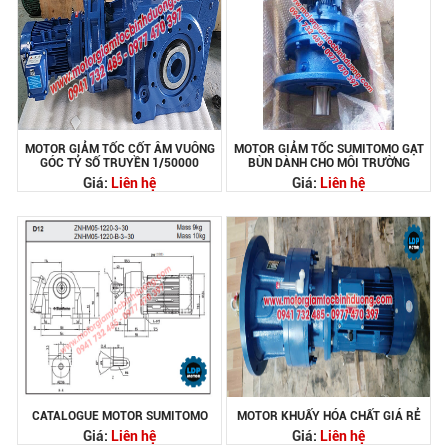
MOTOR GIẢM TỐC CỐT ÂM VUÔNG
MOTOR GIẢM TỐC SUMITOMO GẠT
GÓC TỶ SỐ TRUYỀN 1/50000
BÙN DÀNH CHO MÔI TRƯỜNG
Giá:
Liên hệ
Giá:
Liên hệ
CATALOGUE MOTOR SUMITOMO
MOTOR KHUẤY HÓA CHẤT GIÁ RẺ
Giá:
Liên hệ
Giá:
Liên hệ