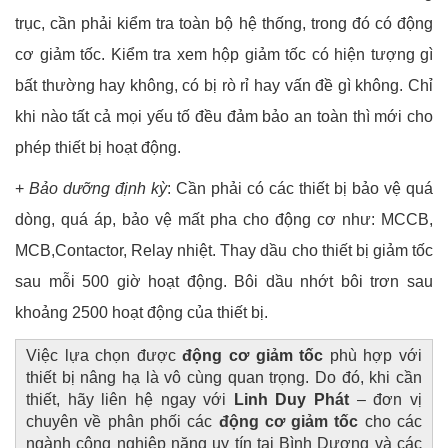
trục, cần phải kiểm tra toàn bộ hệ thống, trong đó có động
cơ giảm tốc. Kiểm tra xem hộp giảm tốc có hiện tượng gì
bất thường hay không, có bị rò rỉ hay vấn đề gì không. Chỉ
khi nào tất cả mọi yếu tố đều đảm bảo an toàn thì mới cho
phép thiết bị hoạt động.
+
Bảo dưỡng định kỳ
: Cần phải có các thiết bị bảo vệ quá
dòng, quá áp, bảo vệ mất pha cho động cơ như: MCCB,
MCB,Contactor, Relay nhiệt. Thay dầu cho thiết bị giảm tốc
sau mỗi 500 giờ hoạt động. Bôi dầu nhớt bôi trơn sau
khoảng 2500 hoạt động của thiết bị.
Việc lựa chọn được
động cơ giảm tốc
phù hợp với
thiết bị nâng hạ là vô cùng quan trọng. Do đó, khi cần
thiết, hãy liên hệ ngay với
Linh Duy Phát
– đơn vị
chuyên về phân phối các
động cơ giảm tốc
cho các
ngành công nghiệp nặng uy tín tại Bình Dương và các