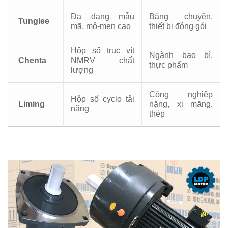
Đa dạng mẫu
Băng chuyền,
Tunglee
mã, mô-men cao
thiết bị đóng gói
Hộp số trục vít
Ngành bao bì,
Chenta
NMRV chất
thực phẩm
lượng
Công nghiệp
Hộp số cyclo tải
Liming
nặng, xi măng,
nặng
thép