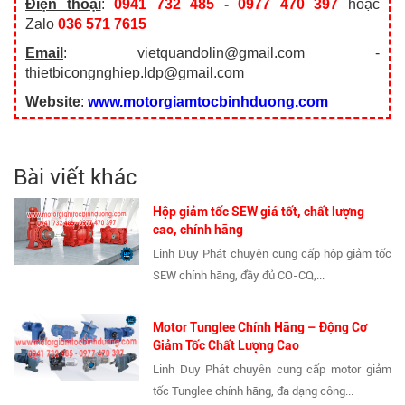
Điện thoại
:
0941 732 485 - 0977 470 397
hoặc
Zalo
036 571 7615
Email
: vietquandolin@gmail.com -
thietbicongnghiep.ldp@gmail.com
Website
:
www.motorgiamtocbinhduong.com
Bài viết khác
Hộp giảm tốc SEW giá tốt, chất lượng
cao, chính hãng
Linh Duy Phát chuyên cung cấp hộp giảm tốc
SEW chính hãng, đầy đủ CO-CQ,...
Motor Tunglee Chính Hãng – Động Cơ
Giảm Tốc Chất Lượng Cao
Linh Duy Phát chuyên cung cấp motor giảm
tốc Tunglee chính hãng, đa dạng công...