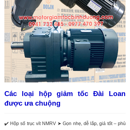
Các loại hộp giảm tốc Đài Loan
được ưa chuộng
✔️ Hộp số trục vít NMRV ➤ Gọn nhẹ, dễ lắp, giá tốt – phù