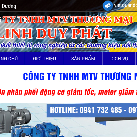
vietquando
nh Dương
 TY TNHH MTV THƯƠNG MẠI
LINH DUY PHÁT
ối thiết bị công nghiệp từ các thương hiệu nổi t
ANG CHỦ
GIỚI THIỆU
SẢN PHẨM
DỊCH VỤ