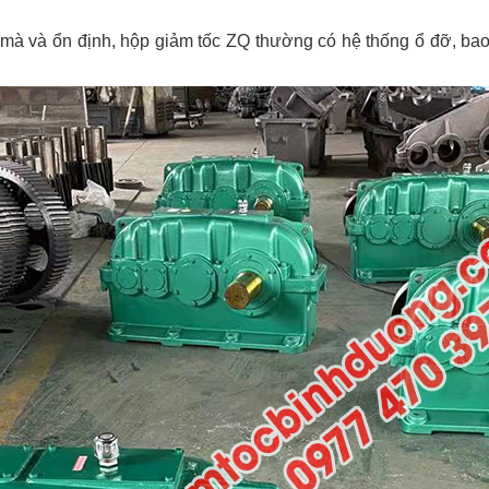
mà và ổn định, hộp giảm tốc ZQ thường có hệ thống ổ đỡ, bao