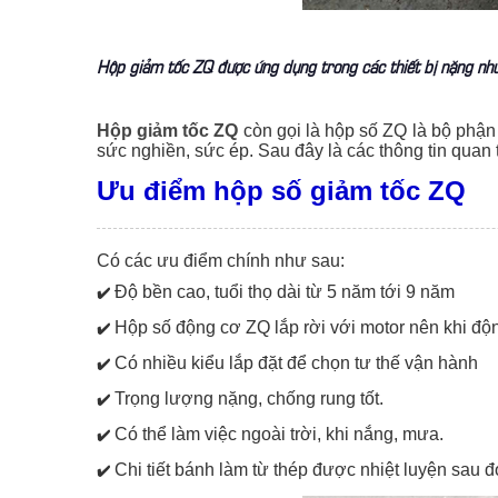
Hộp giảm tốc ZQ được ứng dụng trong các thiết bị nặng như
Hộp giảm tốc ZQ
còn gọi là hộp số ZQ là bộ phận 
sức nghiền, sức ép. Sau đây là các thông tin quan 
Ưu điểm hộp số giảm tốc ZQ
Có các ưu điểm chính như sau:
Độ bền cao, tuổi thọ dài từ 5 năm tới 9 năm
✔️
Hộp số động cơ ZQ lắp rời với motor nên khi độn
✔️
Có nhiều kiểu lắp đặt để chọn tư thế vận hành
✔️
Trọng lượng nặng, chống rung tốt.
✔️
Có thể làm việc ngoài trời, khi nắng, mưa.
✔️
Chi tiết bánh làm từ thép được nhiệt luyện sau
✔️