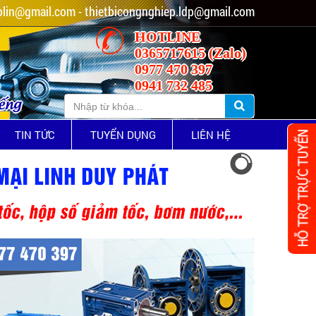
lin@gmail.com - thietbicongnghiep.ldp@gmail.com
HOTLINE
0365717615 (Zalo)
0977 470 397
0941 732 485
iếng
TIN TỨC
TUYỂN DỤNG
LIÊN HỆ