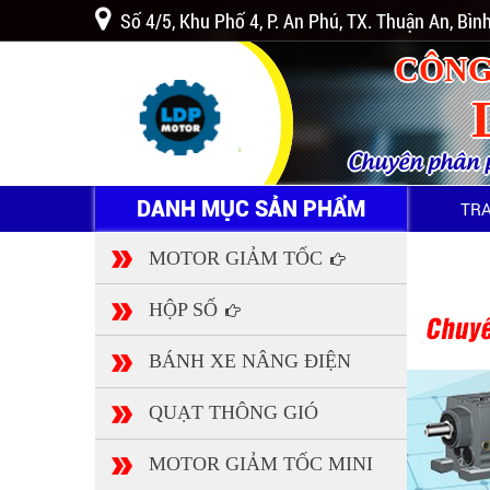
Số 4/5, Khu Phố 4, P. An Phú, TX. Thuận An, Bì
CÔNG
Chuyên phân ph
DANH MỤC SẢN PHẨM
TR
MOTOR GIẢM TỐC
HỘP SỐ
BÁNH XE NÂNG ĐIỆN
QUẠT THÔNG GIÓ
MOTOR GIẢM TỐC MINI