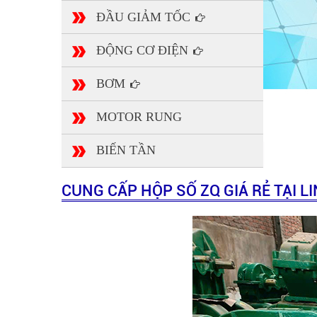
ĐẦU GIẢM TỐC
ĐỘNG CƠ ĐIỆN
BƠM
MOTOR RUNG
BIẾN TẦN
CUNG CẤP HỘP SỐ ZQ GIÁ RẺ TẠI L