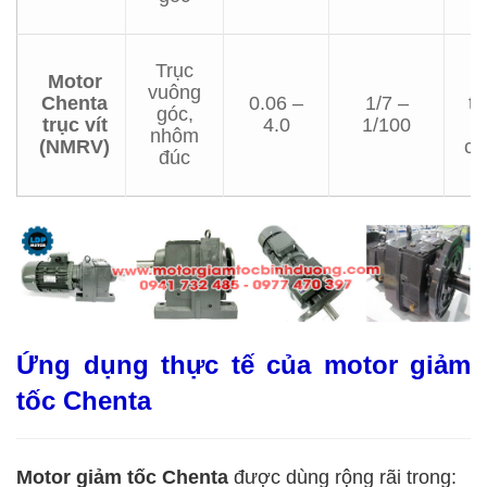
Trục
Motor
vuông
Chenta
0.06 –
1/7 –
th
góc,
trục vít
4.0
1/100
b
nhôm
(NMRV)
ch
đúc
Ứng dụng thực tế của motor giảm
tốc Chenta
Motor giảm tốc Chenta
được dùng rộng rãi trong: