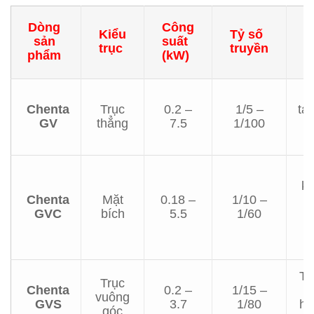
Dòng
Công
Kiểu
Tỷ số
Ứ
sản
suất
trục
truyền
d
phẩm
(kW)
B
Chenta
Trục
0.2 –
1/5 –
tả
GV
thẳng
7.5
1/100
đ
kh
Chenta
Mặt
0.18 –
1/10 –
b
GVC
bích
5.5
1/60
t
Th
Trục
Chenta
0.2 –
1/15 –
n
vuông
GVS
3.7
1/80
hạ
góc