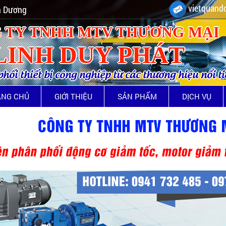
vietquando
nh Dương
 TY TNHH MTV THƯƠNG MẠI
LINH DUY PHÁT
ối thiết bị công nghiệp từ các thương hiệu nổi t
ANG CHỦ
GIỚI THIỆU
SẢN PHẨM
DỊCH VỤ