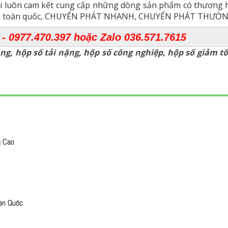
ôi luôn cam kết cung cấp những dòng sản phẩm có thương h
trên toàn quốc, CHUYỂN PHÁT NHANH, CHUYỂN PHÁT THƯỜNG,
 - 0977.470.397 hoặc Zalo 036.571.7615
ặng
,
hộp số tải nặng
,
hộp số công nghiệp
,
hộp số giảm tố
g Cao
àn Quốc