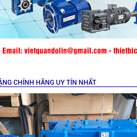
NẶNG CHÍNH HÃNG UY TÍN NHẤT