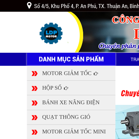
Số 4/5, Khu Phố 4, P. An Phú, TX. Thuận An, Bì
CÔNG
Chuyên phân ph
DANH MỤC SẢN PHẨM
TR
MOTOR GIẢM TỐC
HỘP SỐ
BÁNH XE NÂNG ĐIỆN
QUẠT THÔNG GIÓ
MOTOR GIẢM TỐC MINI