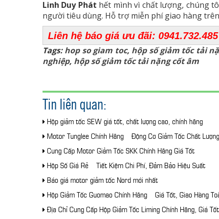
Linh Duy Phát
hết mình vì chất lượng, chúng t
người tiêu dùng. Hỗ trợ miễn phí giao hàng 
Liên hệ báo giá ưu đãi: 0941.732.485
Tags:
hop so giam toc
,
hộp số giảm tốc tải n
nghiệp
,
hộp số giảm tốc tải nặng cốt âm
Tin liên quan:
Hộp giảm tốc SEW giá tốt, chất lượng cao, chính hãng
Motor Tunglee Chính Hãng – Động Cơ Giảm Tốc Chất Lượn
Cung Cấp Motor Giảm Tốc SKK Chính Hãng Giá Tốt
Hộp Số Giá Rẻ – Tiết Kiệm Chi Phí, Đảm Bảo Hiệu Suất
Báo giá motor giảm tốc Nord mới nhất
Hộp Giảm Tốc Guomao Chính Hãng – Giá Tốt, Giao Hàng To
Địa Chỉ Cung Cấp Hộp Giảm Tốc Liming Chính Hãng, Giá Tốt