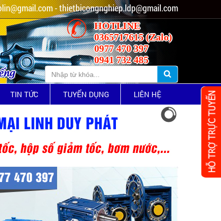
lin@gmail.com - thietbicongnghiep.ldp@gmail.com
HOTLINE
0365717615 (Zalo)
0977 470 397
0941 732 485
iếng
TIN TỨC
TUYỂN DỤNG
LIÊN HỆ