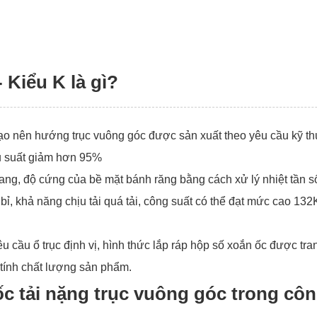
 Kiểu K là gì?
tạo nên hướng trục vuông góc được sản xuất theo yêu cầu kỹ th
iệu suất giảm hơn 95%
gang, độ cứng của bề mặt bánh răng bằng cách xử lý nhiệt tần s
n bỉ, khả năng chịu tải quá tải, công suất có thể đạt mức cao 13
u cầu ổ trục định vị, hình thức lắp ráp hộp số xoắn ốc được tr
tính chất lượng sản phẩm.
c tải nặng trục vuông góc trong côn