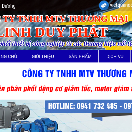
vietquando
nh Dương
 TY TNHH MTV THƯƠNG MẠI
LINH DUY PHÁT
ối thiết bị công nghiệp từ các thương hiệu nổi t
ANG CHỦ
GIỚI THIỆU
SẢN PHẨM
DỊCH VỤ