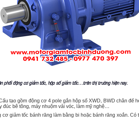
ân phối động cơ giảm tốc, hộp số giảm tốc…trên thị trường hiện nay.
. Cấu tạo gồm động cơ 4 pole gắn hộp số XWD, BWD chân đế 
áy đúc bê tông, máy nhuộm vải vóc, làm mỹ nghệ…
g cơ giảm tốc bánh răng làm bằng bi hoặc bánh răng xoắn. Có