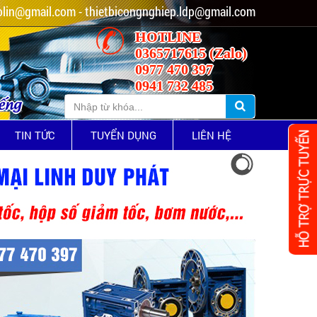
lin@gmail.com - thietbicongnghiep.ldp@gmail.com
HOTLINE
0365717615 (Zalo)
0977 470 397
0941 732 485
iếng
TIN TỨC
TUYỂN DỤNG
LIÊN HỆ