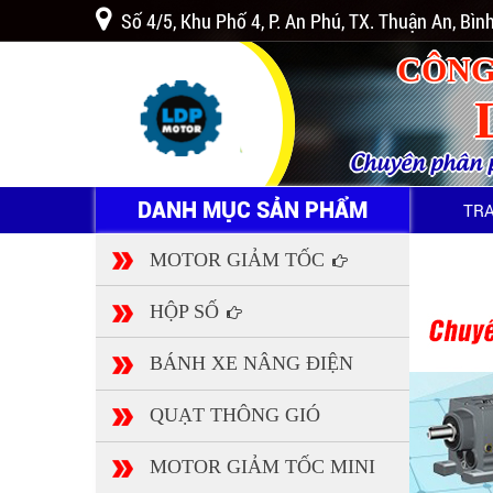
Số 4/5, Khu Phố 4, P. An Phú, TX. Thuận An, Bì
CÔNG
Chuyên phân ph
DANH MỤC SẢN PHẨM
TR
MOTOR GIẢM TỐC
HỘP SỐ
BÁNH XE NÂNG ĐIỆN
QUẠT THÔNG GIÓ
MOTOR GIẢM TỐC MINI