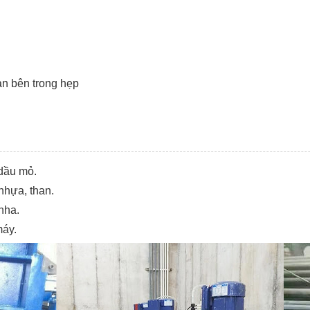
an bên trong hẹp
 dầu mỏ.
 nhựa, than.
nha.
máy.