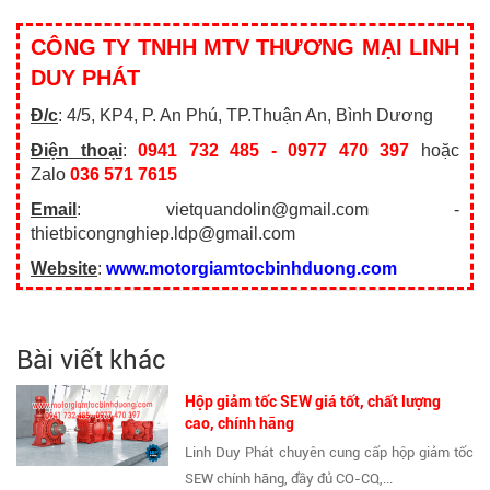
CÔNG TY TNHH MTV THƯƠNG MẠI LINH
DUY PHÁT
Đ/c
: 4/5, KP4, P. An Phú, TP.Thuận An, Bình Dương
Điện thoại
:
0941 732 485 - 0977 470 397
hoặc
Zalo
036 571 7615
Email
: vietquandolin@gmail.com -
thietbicongnghiep.ldp@gmail.com
Website
:
www.motorgiamtocbinhduong.com
Bài viết khác
Hộp giảm tốc SEW giá tốt, chất lượng
cao, chính hãng
Linh Duy Phát chuyên cung cấp hộp giảm tốc
SEW chính hãng, đầy đủ CO-CQ,...