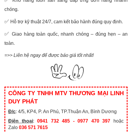
✅
Kho hàng luôn sẵn sàng đáp ứng đơn hàng nhanh
chóng.
✅
Hỗ trợ kỹ thuật 24/7, cam kết bảo hành đúng quy định.
✅
Giao hàng toàn quốc, nhanh chóng – đúng hẹn – an
toàn.
=>> Liên hệ ngay để được báo giá tốt nhất!
CÔNG TY TNHH MTV THƯƠNG MẠI LINH
DUY PHÁT
Đ/c
: 4/5, KP4, P. An Phú, TP.Thuận An, Bình Dương
Điện thoại
:
0941 732 485 - 0977 470 397
hoặc
Zalo
036 571 7615