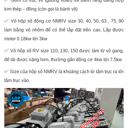
Gồm có trục vít (guồng xoắn) và bánh răng bằng hợp
kim thép – đồng (còn gọi là bánh vít)
✅
Vỏ hộp số động cơ NMRV size 30, 40, 50, 63 , 75, 90
làm bằng vỏ nhôm để có thể lắp đặt trên cao. Lắp được
motor 0.18kw tới 3kw
✅
Vỏ hộp số RV size 110, 130, 150 được làm từ vỏ gang,
để tải được nặng hơn, thường gắn động cơ 4kw tới 7.5kw
✅
Size của hộp số NMRV là khoảng cách từ tâm trục ra tới
tâm trục vào.