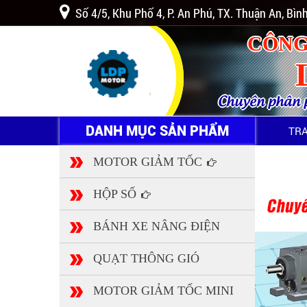
Số 4/5, Khu Phố 4, P. An Phú, TX. Thuận An, Bì
CÔNG
Chuyên phân ph
DANH MỤC SẢN PHẨM
TR
MOTOR GIẢM TỐC
HỘP SỐ
BÁNH XE NÂNG ĐIỆN
QUẠT THÔNG GIÓ
MOTOR GIẢM TỐC MINI