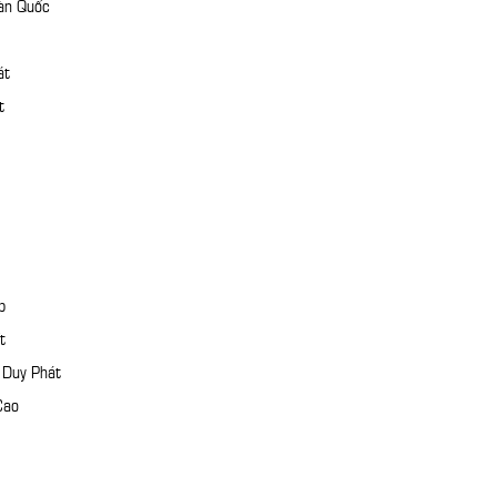
àn Quốc
át
t
p
t
 Duy Phát
Cao