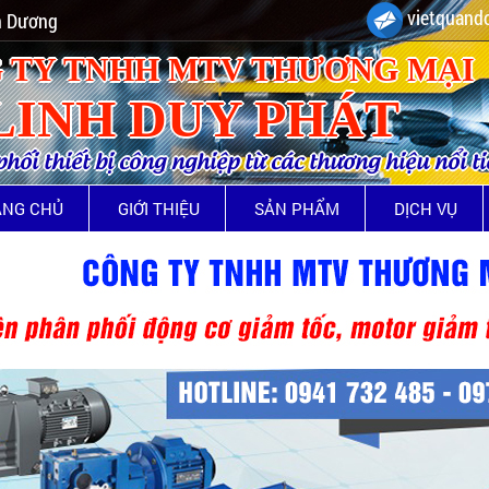
vietquando
nh Dương
 TY TNHH MTV THƯƠNG MẠI
LINH DUY PHÁT
ối thiết bị công nghiệp từ các thương hiệu nổi t
ANG CHỦ
GIỚI THIỆU
SẢN PHẨM
DỊCH VỤ