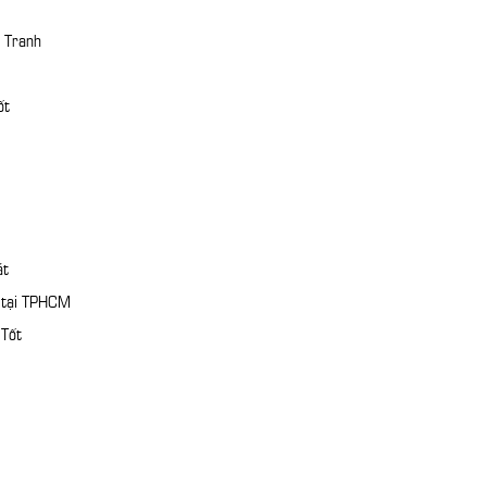
 Tranh
ốt
át
n tại TPHCM
 Tốt