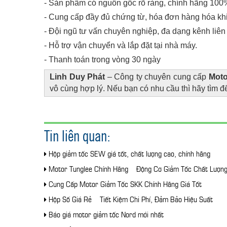
-
Sản phẩm có nguồn gốc rõ ràng, chính hãng 100%
-
Cung cấp đầy đủ chứng từ, hóa đơn hàng hóa khi
-
Đội ngũ tư vấn chuyên nghiệp, đa dạng kênh liên 
-
Hỗ trợ vận chuyển và lắp đặt tại nhà máy.
-
Thanh toán trong vòng 30 ngày
Linh Duy Phát
– Công ty chuyên cung cấp
Moto
vô cùng hợp lý. Nếu bạn có nhu cầu thì hãy tìm đế
Tin liên quan:
Hộp giảm tốc SEW giá tốt, chất lượng cao, chính hãng
Motor Tunglee Chính Hãng – Động Cơ Giảm Tốc Chất Lượn
Cung Cấp Motor Giảm Tốc SKK Chính Hãng Giá Tốt
Hộp Số Giá Rẻ – Tiết Kiệm Chi Phí, Đảm Bảo Hiệu Suất
Báo giá motor giảm tốc Nord mới nhất