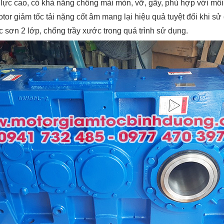
lực cao, có khả năng chống mài mòn, vỡ, gãy, phù hợp với môi 
or giảm tốc tải nặng cốt âm mang lại hiệu quả tuyệt đối khi sử
sơn 2 lớp, chống trầy xước trong quá trình sử dụng.