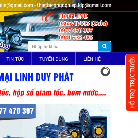
lin@gmail.com - thietbicongnghiep.ldp@gmail.com
HOTLINE
0365717615 (Zalo)
0977 470 397
0941 732 485
iếng
TIN TỨC
TUYỂN DỤNG
LIÊN HỆ