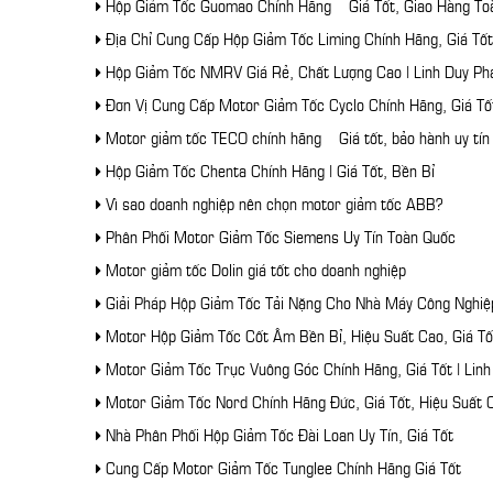
Hộp Giảm Tốc Guomao Chính Hãng – Giá Tốt, Giao Hàng To
Địa Chỉ Cung Cấp Hộp Giảm Tốc Liming Chính Hãng, Giá Tốt
Hộp Giảm Tốc NMRV Giá Rẻ, Chất Lượng Cao | Linh Duy Ph
Đơn Vị Cung Cấp Motor Giảm Tốc Cyclo Chính Hãng, Giá Tố
Motor giảm tốc TECO chính hãng – Giá tốt, bảo hành uy tín
Hộp Giảm Tốc Chenta Chính Hãng | Giá Tốt, Bền Bỉ
Vì sao doanh nghiệp nên chọn motor giảm tốc ABB?
Phân Phối Motor Giảm Tốc Siemens Uy Tín Toàn Quốc
Motor giảm tốc Dolin giá tốt cho doanh nghiệp
Giải Pháp Hộp Giảm Tốc Tải Nặng Cho Nhà Máy Công Nghiệ
Motor Hộp Giảm Tốc Cốt Âm Bền Bỉ, Hiệu Suất Cao, Giá Tố
Motor Giảm Tốc Trục Vuông Góc Chính Hãng, Giá Tốt | Linh
Motor Giảm Tốc Nord Chính Hãng Đức, Giá Tốt, Hiệu Suất 
Nhà Phân Phối Hộp Giảm Tốc Đài Loan Uy Tín, Giá Tốt
Cung Cấp Motor Giảm Tốc Tunglee Chính Hãng Giá Tốt