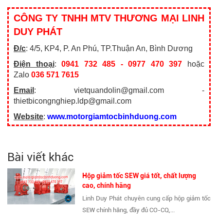
CÔNG TY TNHH MTV THƯƠNG MẠI LINH
DUY PHÁT
Đ/c
: 4/5, KP4, P. An Phú, TP.Thuận An, Bình Dương
Điện thoại
:
0941 732 485 - 0977 470 397
hoặc
Zalo
036 571 7615
Email
: vietquandolin@gmail.com -
thietbicongnghiep.ldp@gmail.com
Website
:
www.motorgiamtocbinhduong.com
Bài viết khác
Hộp giảm tốc SEW giá tốt, chất lượng
cao, chính hãng
Linh Duy Phát chuyên cung cấp hộp giảm tốc
SEW chính hãng, đầy đủ CO-CQ,...