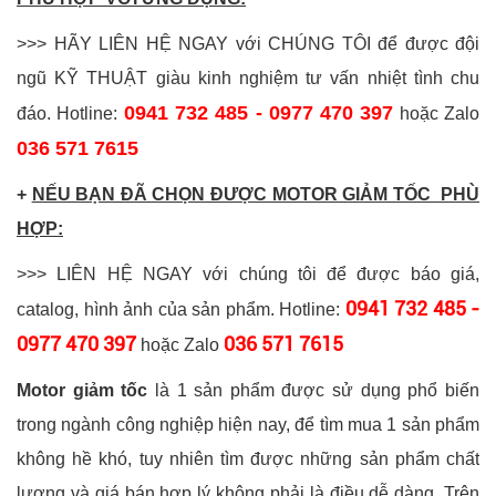
>>> HÃY
LIÊN HỆ NGAY
với CHÚNG TÔI để được đội
ngũ KỸ THUẬT giàu kinh nghiệm tư vấn nhiệt tình chu
0941 732 485 - 0977 470 397
đáo. Hotline:
hoặc Zalo
036 571 7615
+
NẾU BẠN ĐÃ CHỌN ĐƯỢC MOTOR GIẢM TỐC PHÙ
HỢP:
>>> LIÊN HỆ NGAY với chúng tôi để được báo giá,
0941 732 485 -
catalog, hình ảnh của sản phẩm.
Hotline:
0977 470 397
036 571 7615
hoặc Zalo
Motor giảm tốc
là 1 sản phẩm được sử dụng phổ biến
trong ngành công nghiệp hiện nay, để tìm mua 1 sản phẩm
không hề khó, tuy nhiên tìm được những sản phẩm chất
lượng và giá bán hợp lý không phải là điều dễ dàng. Trên