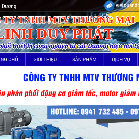
vietquando
nh Dương
 TY TNHH MTV THƯƠNG MẠI
LINH DUY PHÁT
ối thiết bị công nghiệp từ các thương hiệu nổi t
ANG CHỦ
GIỚI THIỆU
SẢN PHẨM
DỊCH VỤ