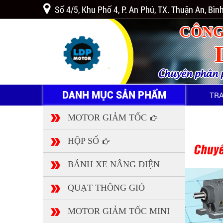
Số 4/5, Khu Phố 4, P. An Phú, TX. Thuận An, Bì
CÔNG
Chuyên phân ph
DANH MỤC SẢN PHẨM
TR
MOTOR GIẢM TỐC
HỘP SỐ
BÁNH XE NÂNG ĐIỆN
QUẠT THÔNG GIÓ
MOTOR GIẢM TỐC MINI