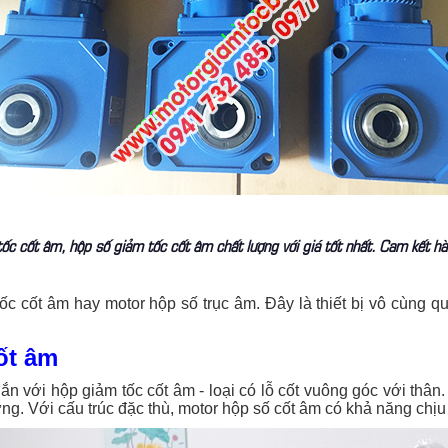
c cốt âm, hộp số giảm tốc cốt âm chất lượng với giá tốt nhất. Cam kết hà
ốc cốt âm hay motor hộp số trục âm. Đây là thiết bị vô cùng q
ốt âm
n với hộp giảm tốc cốt âm - loại có lỗ cốt vuông góc với thân.
g. Với cấu trúc đặc thù, motor hộp số cốt âm có khả năng chịu 