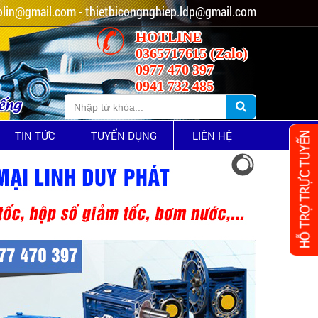
lin@gmail.com - thietbicongnghiep.ldp@gmail.com
HOTLINE
0365717615 (Zalo)
0977 470 397
0941 732 485
iếng
TIN TỨC
TUYỂN DỤNG
LIÊN HỆ