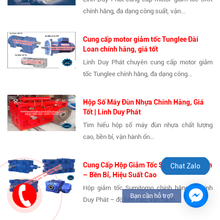
chính hãng, đa dạng công suất, vận...
Cung cấp motor giảm tốc Tunglee Đài
Loan chính hãng, giá tốt
Linh Duy Phát chuyên cung cấp motor giảm
tốc Tunglee chính hãng, đa dạng công...
Hộp Số Máy Đùn Nhựa Chính Hãng, Giá
Tốt | Linh Duy Phát
Tìm hiểu hộp số máy đùn nhựa chất lượng
cao, bền bỉ, vận hành ổn...
Cung Cấp Hộp Giảm Tốc Sumitomo Uy Tín
Chat Zalo
– Bền Bỉ, Hiệu Suất Cao
Hộp giảm tốc Sumitomo chính hãng tại Linh
Bạn cần hỗ trợ?
Duy Phát – độ bền cao, vận hành...