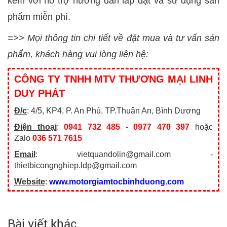
kèm với hỗ trợ hướng dẫn lắp đặt và sử dụng sản
phẩm miễn phí.
=>> Mọi thông tin chi tiết về đặt mua và tư vấn sản
phẩm, khách hàng vui lòng liên hệ:
CÔNG TY TNHH MTV THƯƠNG MẠI LINH
DUY PHÁT
Đ/c
: 4/5, KP4, P. An Phú, TP.Thuận An, Bình Dương
Điện thoại
:
0941 732 485 - 0977 470 397
hoặc
Zalo
036 571 7615
Email
: vietquandolin@gmail.com -
thietbicongnghiep.ldp@gmail.com
Website
:
www.motorgiamtocbinhduong.com
Bài viết khác