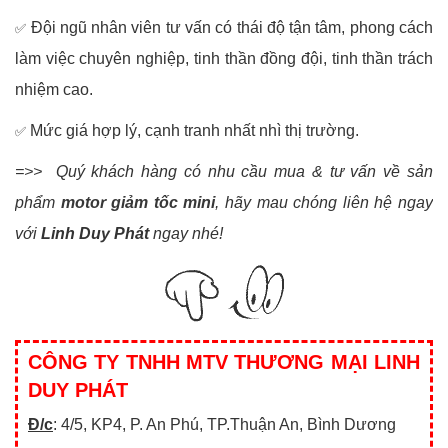
Đội ngũ nhân viên tư vấn có thái độ tận tâm, phong cách
✅
làm việc chuyên nghiệp, tinh thần đồng đội, tinh thần trách
nhiệm cao.
Mức giá hợp lý, cạnh tranh nhất nhì thị trường.
✅
=>> Quý khách hàng có nhu cầu mua & tư vấn về sản
phẩm
motor giảm tốc mini
, hãy mau chóng liên hệ ngay
với
Linh Duy Phát
ngay nhé!
CÔNG TY TNHH MTV THƯƠNG MẠI LINH
DUY PHÁT
Đ/c
: 4/5, KP4, P. An Phú, TP.Thuận An, Bình Dương