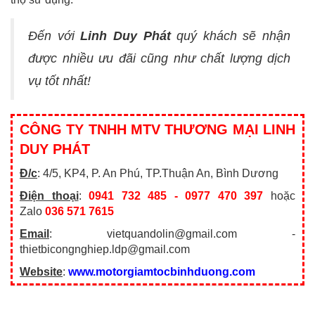
Đến với
Linh Duy Phát
quý khách sẽ nhận
được nhiều ưu đãi cũng như chất lượng dịch
vụ tốt nhất!
CÔNG TY TNHH MTV THƯƠNG MẠI LINH
DUY PHÁT
Đ/c
: 4/5, KP4, P. An Phú, TP.Thuận An, Bình Dương
Điện thoại
:
0941 732 485 - 0977 470 397
hoặc
Zalo
036 571 7615
Email
: vietquandolin@gmail.com -
thietbicongnghiep.ldp@gmail.com
Website
:
www.motorgiamtocbinhduong.com