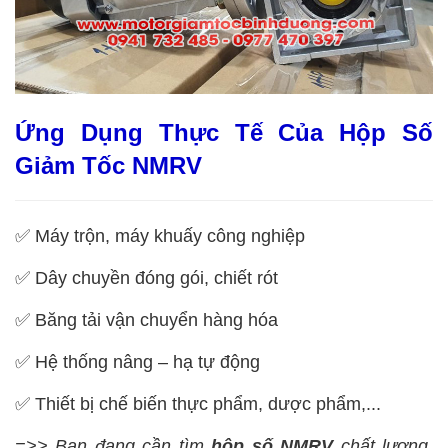
Ứng Dụng Thực Tế Của Hộp Số
Giảm Tốc NMRV
✅
Máy trộn, máy khuấy công nghiệp
✅
Dây chuyền đóng gói, chiết rót
✅
Băng tải vận chuyển hàng hóa
✅
Hệ thống nâng – hạ tự động
✅
Thiết bị chế biến thực phẩm, dược phẩm,...
=>> Bạn đang cần tìm
hộp số NMRV
chất lượng,