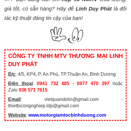
giá tốt, có sẵn hàng? Hãy để
Linh Duy Phát
là đối
tác kỹ thuật đáng tin cậy của bạn!
CÔNG TY TNHH MTV THƯƠNG MẠI LINH
DUY PHÁT
Đ/c
: 4/5, KP4, P. An Phú, TP.Thuận An, Bình Dương
Điện thoại
:
0941 732 485 - 0977 470 397
hoặc
Zalo
036 571 7615
Email
: vietquandolin@gmail.com -
thietbicongnghiep.ldp@gmail.com
Website
:
www.motorgiamtocbinhduong.com