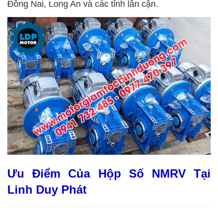
Đồng Nai, Long An và các tỉnh lân cận.
Ưu Điểm Của Hộp Số NMRV Tại
Linh Duy Phát