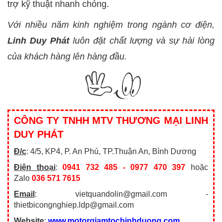
trợ kỹ thuật nhanh chóng.
Với nhiều năm kinh nghiệm trong ngành cơ điện,
Linh Duy Phát
luôn đặt chất lượng và sự hài lòng
của khách hàng lên hàng đầu.
CÔNG TY TNHH MTV THƯƠNG MẠI LINH
DUY PHÁT
Đ/c
: 4/5, KP4, P. An Phú, TP.Thuận An, Bình Dương
Điện thoại
:
0941 732 485 - 0977 470 397
hoặc
Zalo
036 571 7615
Email
: vietquandolin@gmail.com -
thietbicongnghiep.ldp@gmail.com
Website
:
www.motorgiamtocbinhduong.com