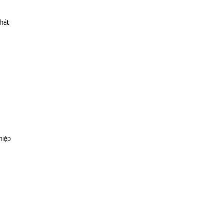
hát
hiệp