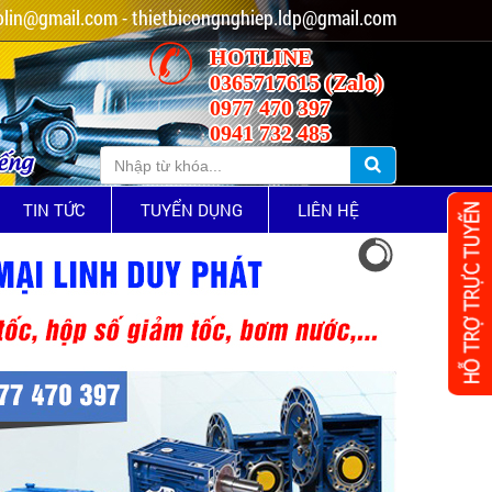
lin@gmail.com - thietbicongnghiep.ldp@gmail.com
HOTLINE
0365717615 (Zalo)
0977 470 397
0941 732 485
iếng
TIN TỨC
TUYỂN DỤNG
LIÊN HỆ