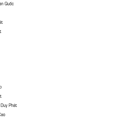
àn Quốc
át
t
p
t
 Duy Phát
Cao