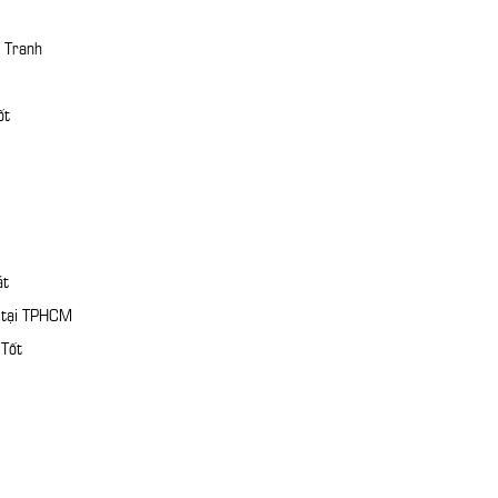
 Tranh
ốt
át
n tại TPHCM
 Tốt