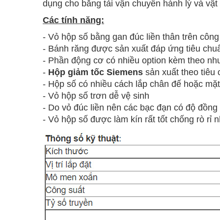
dụng cho băng tải vận chuyển hành lý và vật 
Các tính năng:
- Vỏ hộp số bằng gan đúc liền thân trên cô
-
Bánh răng được sản xuất đáp ứng tiêu chuẩ
-
Phần động cơ có nhiều option kèm theo như 
-
Hộp giảm tốc Siemens
sản xuất theo tiêu 
-
Hộp số có nhiều cách lắp chân đế hoặc mặt
-
Vỏ hộp số trơn dễ vệ sinh
-
Do vỏ đúc liền nên các bạc đạn có độ đồng
-
Vỏ hộp số được làm kín rất tốt chống rò rỉ n