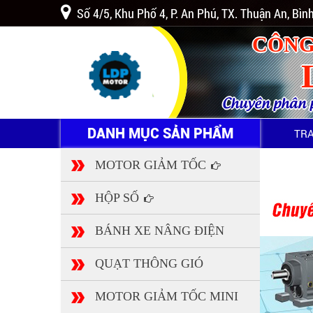
Số 4/5, Khu Phố 4, P. An Phú, TX. Thuận An, Bì
CÔNG
Chuyên phân ph
DANH MỤC SẢN PHẨM
TR
MOTOR GIẢM TỐC
HỘP SỐ
BÁNH XE NÂNG ĐIỆN
QUẠT THÔNG GIÓ
MOTOR GIẢM TỐC MINI