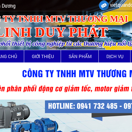
vietquando
nh Dương
 TY TNHH MTV THƯƠNG MẠI
LINH DUY PHÁT
ối thiết bị công nghiệp từ các thương hiệu nổi t
ANG CHỦ
GIỚI THIỆU
SẢN PHẨM
DỊCH VỤ