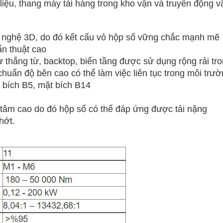
liệu, thang máy tải hàng trong kho vận và truyền động vậ
ng nghệ 3D, do đó kết cấu vỏ hộp số vững chắc mạnh mẽ
n thuật cao
thắng từ, backtop, biến tầng được sử dụng rộng rải tro
chuẩn độ bên cao có thể làm việc liên tục trong môi trư
 bích B5, mặt bích B14
 tâm cao do đó hộp số có thể đáp ứng được tải nặng
hớt.