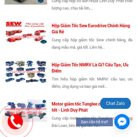
Cung cấp hộp số đùn nhựa Linh Duy Phát chất
lượng cao, chịu tải lớn,...
Hộp Giảm Tốc Sew Eurodrive Chính Hãng
Giá Rẻ
Cung cấp hộp giảm tốc Sew chính hãng, đa
dạng mẫu mã, giá tốt. Liên hệ...
Hộp Giảm Tốc NMRV Là Gì? Cấu Tạo, Ưu
Điểm
Tìm hiểu hộp giảm tốc NMRV: cấu tạo, ưu
điểm, ứng dụng và báo giá mới...
Chat Zalo
Motor giảm tốc Tunglee chính hãng, giá
tốt - Linh Duy Phát
Cung cấp motor giảm tốc Tunglee chính hãng
Bạn cần hỗ trợ?
Đài Loan, bền bỉ, giá tốt. Tư...