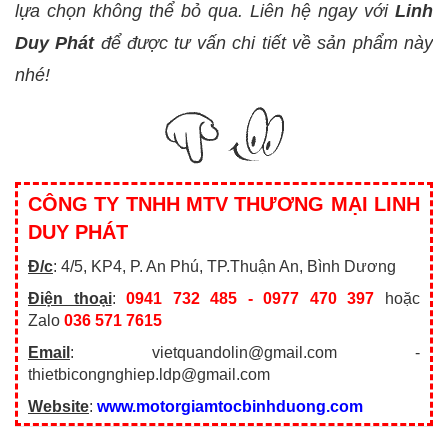
lựa chọn không thể bỏ qua. Liên hệ ngay với
Linh
Duy Phát
để được tư vấn chi tiết về sản phẩm này
nhé!
CÔNG TY TNHH MTV THƯƠNG MẠI LINH
DUY PHÁT
Đ/c
: 4/5, KP4, P. An Phú, TP.Thuận An, Bình Dương
Điện thoại
:
0941 732 485 - 0977 470 397
hoặc
Zalo
036 571 7615
Email
: vietquandolin@gmail.com -
thietbicongnghiep.ldp@gmail.com
Website
:
www.motorgiamtocbinhduong.com