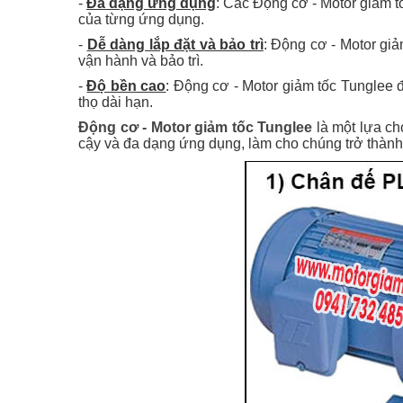
-
Đa dạng ứng dụng
: Các Động cơ - Motor giảm t
của từng ứng dụng.
-
Dễ dàng lắp đặt và bảo trì
: Động cơ - Motor giả
vận hành và bảo trì.
-
Độ bền cao
: Động cơ - Motor giảm tốc Tunglee đ
thọ dài hạn.
Động cơ - Motor giảm tốc Tunglee
là một lựa ch
cậy và đa dạng ứng dụng, làm cho chúng trở thành 