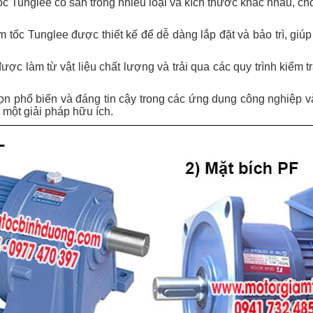
ốc Tunglee có sẵn trong nhiều loại và kích thước khác nhau, ch
m tốc Tunglee được thiết kế để dễ dàng lắp đặt và bảo trì, giúp
ược làm từ vật liệu chất lượng và trải qua các quy trình kiểm 
ọn phổ biến và đáng tin cậy trong các ứng dụng công nghiệp và
một giải pháp hữu ích.