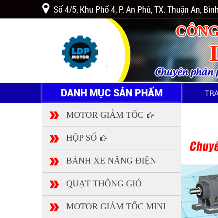
Số 4/5, Khu Phố 4, P. An Phú, TX. Thuận An, Bì
CÔNG
Chuyên phân ph
DANH MỤC SẢN PHẨM
TR
MOTOR GIẢM TỐC
HỘP SỐ
BÁNH XE NÂNG ĐIỆN
QUẠT THÔNG GIÓ
MOTOR GIẢM TỐC MINI