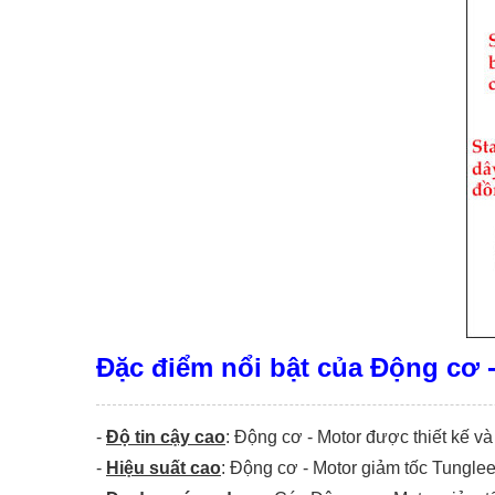
Đặc điểm nổi bật của Động cơ 
-
Độ tin cậy cao
: Động cơ - Motor được thiết kế và
-
Hiệu suất cao
: Động cơ - Motor giảm tốc Tunglee