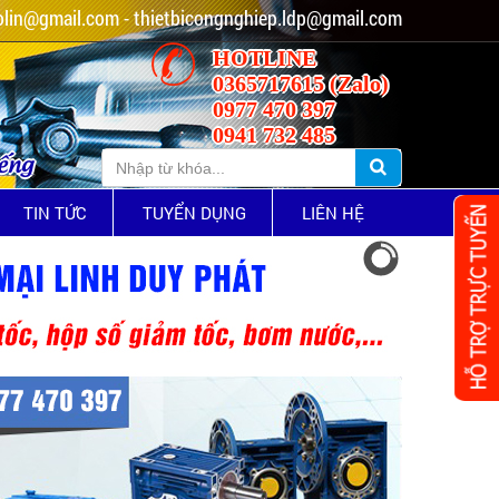
lin@gmail.com - thietbicongnghiep.ldp@gmail.com
HOTLINE
0365717615 (Zalo)
0977 470 397
0941 732 485
iếng
TIN TỨC
TUYỂN DỤNG
LIÊN HỆ