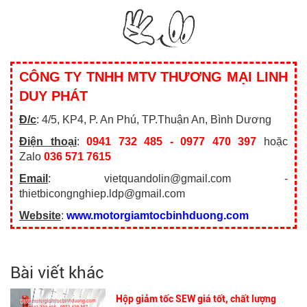
CÔNG TY TNHH MTV THƯƠNG MẠI LINH
DUY PHÁT
Đ/c
: 4/5, KP4, P. An Phú, TP.Thuận An, Bình Dương
Điện thoại
:
0941 732 485 - 0977 470 397
hoặc
Zalo
036 571 7615
Email
: vietquandolin@gmail.com -
thietbicongnghiep.ldp@gmail.com
Website
:
www.motorgiamtocbinhduong.com
Bài viết khác
Hộp giảm tốc SEW giá tốt, chất lượng