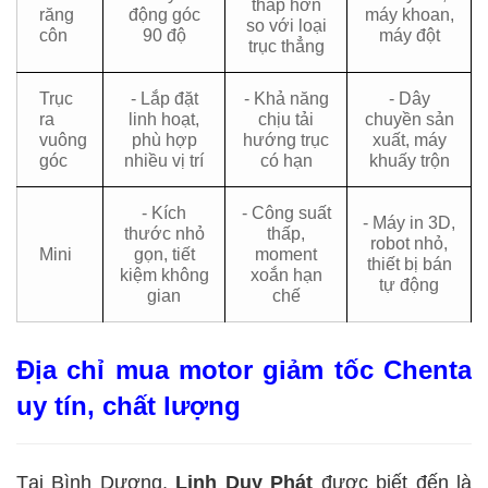
thấp hơn
răng
động góc
máy khoan,
so với loại
côn
90 độ
máy đột
trục thẳng
Trục
- Lắp đặt
- Khả năng
- Dây
ra
linh hoạt,
chịu tải
chuyền sản
vuông
phù hợp
hướng trục
xuất, máy
góc
nhiều vị trí
có hạn
khuấy trộn
- Kích
- Công suất
- Máy in 3D,
thước nhỏ
thấp,
robot nhỏ,
Mini
gọn, tiết
moment
thiết bị bán
kiệm không
xoắn hạn
tự động
gian
chế
Địa chỉ mua motor giảm tốc Chenta
uy tín, chất lượng
Tại Bình Dương,
Linh Duy Phát
được biết đến là