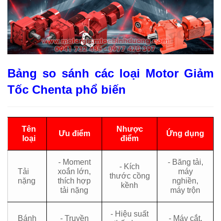
Bảng so sánh các loại Motor Giảm
Tốc Chenta phổ biến
Tên
Nhược
Ưu điểm
Ứng dụng
loại
điểm
- Moment
- Băng tải,
- Kích
Tải
xoắn lớn,
máy
thước cồng
nặng
thích hợp
nghiền,
kềnh
tải nặng
máy trộn
- Hiệu suất
Bánh
- Truyền
- Máy cắt,