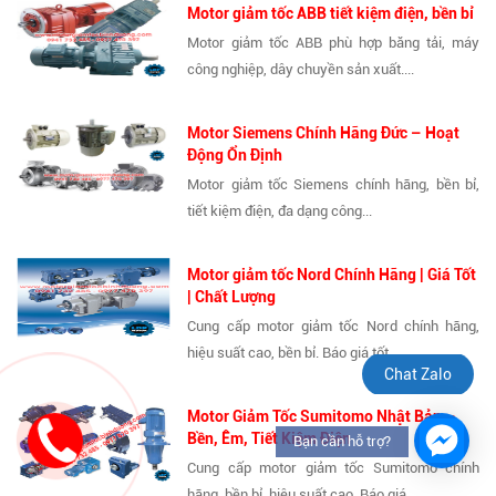
Motor giảm tốc ABB tiết kiệm điện, bền bỉ
Motor giảm tốc ABB phù hợp băng tải, máy
công nghiệp, dây chuyền sản xuất....
Motor Siemens Chính Hãng Đức – Hoạt
Động Ổn Định
Motor giảm tốc Siemens chính hãng, bền bỉ,
tiết kiệm điện, đa dạng công...
Motor giảm tốc Nord Chính Hãng | Giá Tốt
| Chất Lượng
Cung cấp motor giảm tốc Nord chính hãng,
hiệu suất cao, bền bỉ. Báo giá tốt...
Chat Zalo
Motor Giảm Tốc Sumitomo Nhật Bản –
Bền, Êm, Tiết Kiệm Điện
Bạn cần hỗ trợ?
Cung cấp motor giảm tốc Sumitomo chính
hãng, bền bỉ, hiệu suất cao. Báo giá...