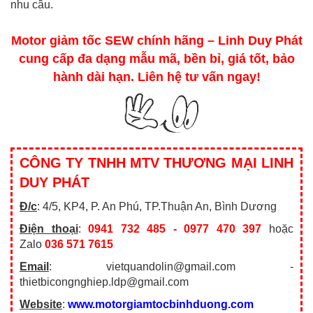
nhu cầu.
Motor giảm tốc SEW
chính hãng – Linh Duy Phát
cung cấp đa dạng mẫu mã, bền bỉ, giá tốt, bảo
hành dài hạn. Liên hệ tư vấn ngay!
CÔNG TY TNHH MTV THƯƠNG MẠI LINH
DUY PHÁT
Đ/c
: 4/5, KP4, P. An Phú, TP.Thuận An, Bình Dương
Điện thoại
:
0941 732 485 - 0977 470 397
hoặc
Zalo
036 571 7615
Email
: vietquandolin@gmail.com -
thietbicongnghiep.ldp@gmail.com
Website
:
www.motorgiamtocbinhduong.com