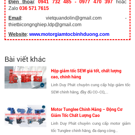
Điện thoại
:
0941 732 485 - 0977 470 397
hoặc
Zalo
036 571 7615
Email
: vietquandolin@gmail.com -
thietbicongnghiep.ldp@gmail.com
Website
:
www.motorgiamtocbinhduong.com
Bài viết khác
Hộp giảm tốc SEW giá tốt, chất lượng
cao, chính hãng
Linh Duy Phát chuyên cung cấp hộp giảm tốc
SEW chính hãng, đầy đủ CO-CQ,...
Motor Tunglee Chính Hãng – Động Cơ
Giảm Tốc Chất Lượng Cao
Linh Duy Phát chuyên cung cấp motor giảm
tốc Tunglee chính hãng, đa dạng công...