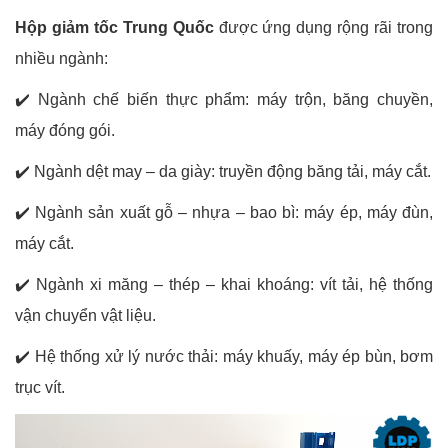
Hộp giảm tốc Trung Quốc
được ứng dụng rộng rãi trong
nhiều ngành:
✔️
Ngành chế biến thực phẩm: máy trộn, băng chuyền,
máy đóng gói.
✔️
Ngành dệt may – da giày: truyền động băng tải, máy cắt.
✔️
Ngành sản xuất gỗ – nhựa – bao bì: máy ép, máy đùn,
máy cắt.
✔️
Ngành xi măng – thép – khai khoáng: vít tải, hệ thống
vận chuyển vật liệu.
✔️
Hệ thống xử lý nước thải: máy khuấy, máy ép bùn, bơm
trục vít.