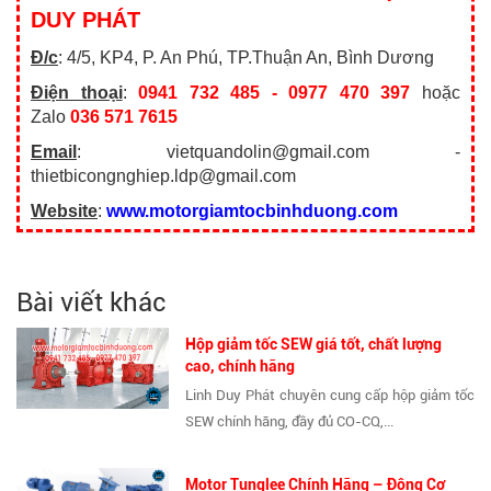
DUY PHÁT
Đ/c
: 4/5, KP4, P. An Phú, TP.Thuận An, Bình Dương
Điện thoại
:
0941 732 485 - 0977 470 397
hoặc
Zalo
036 571 7615
Email
: vietquandolin@gmail.com -
thietbicongnghiep.ldp@gmail.com
Website
:
www.motorgiamtocbinhduong.com
Bài viết khác
Hộp giảm tốc SEW giá tốt, chất lượng
cao, chính hãng
Linh Duy Phát chuyên cung cấp hộp giảm tốc
SEW chính hãng, đầy đủ CO-CQ,...
Motor Tunglee Chính Hãng – Động Cơ