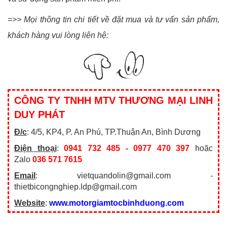
=>> Mọi thông tin chi tiết về đặt mua và tư vấn sản phẩm,
khách hàng vui lòng liên hệ:
CÔNG TY TNHH MTV THƯƠNG MẠI LINH
DUY PHÁT
Đ/c
: 4/5, KP4, P. An Phú, TP.Thuận An, Bình Dương
Điện thoại
:
0941 732 485 - 0977 470 397
hoặc
Zalo
036 571 7615
Email
: vietquandolin@gmail.com -
thietbicongnghiep.ldp@gmail.com
Website
:
www.motorgiamtocbinhduong.com