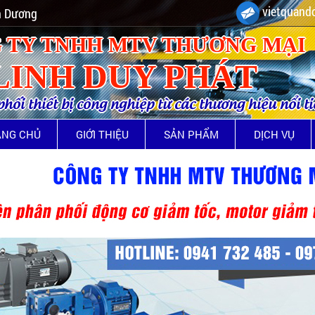
vietquando
nh Dương
 TY TNHH MTV THƯƠNG MẠI
LINH DUY PHÁT
ối thiết bị công nghiệp từ các thương hiệu nổi t
ANG CHỦ
GIỚI THIỆU
SẢN PHẨM
DỊCH VỤ