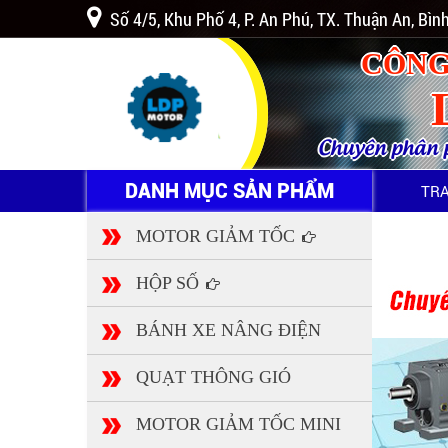
Số 4/5, Khu Phố 4, P. An Phú, TX. Thuận An, Bì
CÔNG
Chuyên phân ph
DANH MỤC SẢN PHẨM
TR
MOTOR GIẢM TỐC
HỘP SỐ
BÁNH XE NÂNG ĐIỆN
QUẠT THÔNG GIÓ
MOTOR GIẢM TỐC MINI