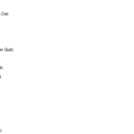
g Cao
àn Quốc
át
t
p