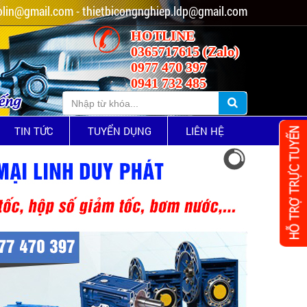
lin@gmail.com - thietbicongnghiep.ldp@gmail.com
HOTLINE
0365717615 (Zalo)
0977 470 397
0941 732 485
iếng
TIN TỨC
TUYỂN DỤNG
LIÊN HỆ