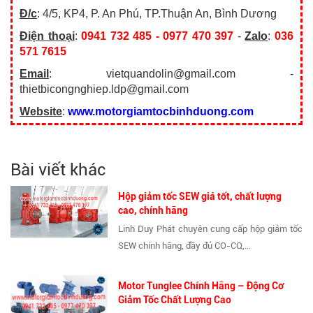
Đ/c
: 4/5, KP4, P. An Phú, TP.Thuận An, Bình Dương
Điện thoại
:
0941 732 485 - 0977 470 397
-
Zalo
:
036
571 7615
Email
: vietquandolin@gmail.com -
thietbicongnghiep.ldp@gmail.com
Website
:
www.motorgiamtocbinhduong.com
Bài viết khác
Hộp giảm tốc SEW giá tốt, chất lượng
cao, chính hãng
Linh Duy Phát chuyên cung cấp hộp giảm tốc
SEW chính hãng, đầy đủ CO-CQ,...
Motor Tunglee Chính Hãng – Động Cơ
Giảm Tốc Chất Lượng Cao