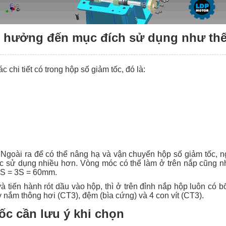
nh hưởng đến mục đích sử dụng như th
c chi tiết có trong hộp số giảm tốc, đó là:
c. Ngoài ra để có thể nâng hạ và vận chuyển hộp số giảm tốc, 
c sử dụng nhiều hơn. Vòng móc có thể làm ở trên nắp cũng nh
 S = 3S = 60mm.
và tiến hành rót dầu vào hộp, thì ở trên đỉnh nắp hộp luôn có 
 nắm thông hơi (CT3), đệm (bìa cứng) và 4 con vít (CT3).
ốc cần lưu ý khi chọn