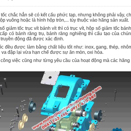
 tốc chắc hẳn sẽ có kết cấu phức tạp, nhưng không phải vậy, c
hộp vuông hoặc là hình hộp tròn,... tùy thuộc vào hãng sản xuất.
giảm tốc trục vít bánh vít thì có trục vít, hộp số giảm tốc bá
ấp có bánh răng trụ, bánh răng nghiêng thì cấu tạo của chú
 truyền động đã được xác định.
tốc đều được làm bằng chất liệu tốt như: inox, gang, thép, nh
 va đập lại vừa hạn chế được sự ăn mòn, oxi hóa.
o công việc cũng như từng yêu cầu của hoạt động mà các hãng s