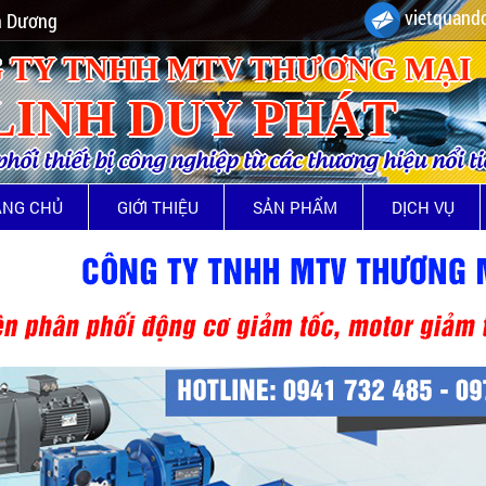
vietquando
nh Dương
 TY TNHH MTV THƯƠNG MẠI
LINH DUY PHÁT
ối thiết bị công nghiệp từ các thương hiệu nổi t
ANG CHỦ
GIỚI THIỆU
SẢN PHẨM
DỊCH VỤ