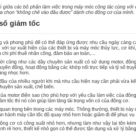
ối giữa các bộ phận làm việc trong máy móc công tác cùng với 
ựa chọn “không chê vào đâu được” dành cho động cơ của mình.
số giảm tốc
 và phong phú để có thể đáp ứng được nhu cầu ngày càng ca
ới sự xuất hiện của các thiết bị và máy móc thủy lực, cơ khí,
ảm chi phí thuê nhân công, đảm bảo an toàn,…
ới cũng như các dây chuyền sản xuất có sử dụng motor, động 
ruyền động, hoạt động bằng các khớp nối trực tiếp và tỷ số tru
nặng nhọc hơn.
u của nhiều người khi mà nhu cầu hiện nay cần phải vừa kết n
chuyền sản xuất, chế biến.
ộ của motor điện sao cho phù hợp với yêu cầu làm việc của độ
m tốc thì nó còn giúp làm tăng tải trọng vốn có của động cơ.
 quan trọng bên trong các máy móc. Thông thường, thiết bị này 
vận hành máy cần tốc độ quay nhỏ hơn hoặc giảm đi để phục vụ
 động cơ có công suất nhỏ hơn, nhưng làm như vậy lại tốn kém 
nh rẻ hơn, thiết kế nhỏ gọn có thể được tận dụng và xử lý bằng