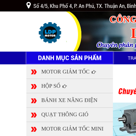
Số 4/5, Khu Phố 4, P. An Phú, TX. Thuận An, Bì
CÔNG
Chuyên phân ph
DANH MỤC SẢN PHẨM
TR
MOTOR GIẢM TỐC
HỘP SỐ
BÁNH XE NÂNG ĐIỆN
QUẠT THÔNG GIÓ
MOTOR GIẢM TỐC MINI