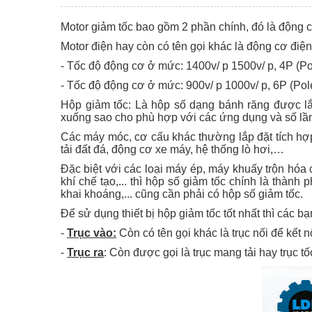
Motor giảm tốc bao gồm 2 phần chính, đó là động c
Motor điện hay còn có tên gọi khác là động cơ điệ
- Tốc độ động cơ ở mức: 1400v/ p 1500v/ p, 4P (Po
- Tốc độ động cơ ở mức: 900v/ p 1000v/ p, 6P (Pol
Hộp giảm tốc: Là hộp số dạng bánh răng được l
xuống sao cho phù hợp với các ứng dụng và số lần g
Các máy móc, cơ cấu khác thường lắp đặt tích hợp
tải đất đá, động cơ xe máy, hệ thống lò hơi,…
Đặc biệt với các loại máy ép, máy khuấy trộn hóa 
khí chế tạo,... thì hộp số giảm tốc chính là thàn
khai khoáng,... cũng cần phải có hộp số giảm tốc.
Để sử dụng thiết bị hộp giảm tốc tốt nhất thì các b
-
Trục vào:
Còn có tên gọi khác là trục nối để kết 
-
Trục ra
: Còn được gọi là trục mang tải hay trục tố