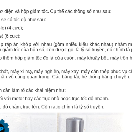
ơ điện và hộp giảm tốc. Cụ thể các thông số như sau:
n sẽ có tốc độ như sau:
le) (4 cực);
e) (6 cực);
ắp ráp ăn khớp với nhau (gồm nhiều kiểu khác nhau) nhằm m
iảm tốc của hộp số, còn được gọi là tỷ số truyền, đó chính là 
 thêm hộp giảm tốc đó là cửa cuốn, máy khuấy bột, máy trộn hó
chất, máy xi mạ, máy nghiền, máy xay, máy cán thép phục vụ c
h phần vô cùng quan trọng. Các băng tải, hệ thống băng chuyề
ạn cần làm rõ các khái niệm như:
nối với motor hay các trục nhỏ hoặc trục tốc độ nhanh.
c độ chậm, trục lớn. Còn ratio chính là tỷ số truyền.