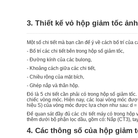
3. Thiết kế vỏ hộp giảm tốc ả
Một số chi tiết mà bạn cần để ý về cách bố trí của cá
- Bố trí các chi tiết bên trong hộp số giảm tốc,
- Đường kính của các bulong,
- Khoảng cách giữa các chi tiết,
- Chiều rộng của mặt bích,
- Ghép nắp và thân hộp.
Đó là 5 chi tiết cần phải có trong hộp số giảm tố
chiếc vòng móc. Hiện nay, các loại vòng móc đượ
hiệu S) của vòng móc được lựa chọn như sau: d =
Để quan sát đầy đủ các chi tiết máy có trong hộp 
thêm dưới bộ phận lọc dầu, gồm có: Nắp (CT3), tay
4. Các thông số của hộp giảm t