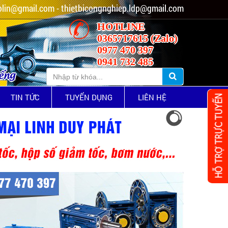
lin@gmail.com - thietbicongnghiep.ldp@gmail.com
HOTLINE
0365717615 (Zalo)
0977 470 397
0941 732 485
iếng
TIN TỨC
TUYỂN DỤNG
LIÊN HỆ