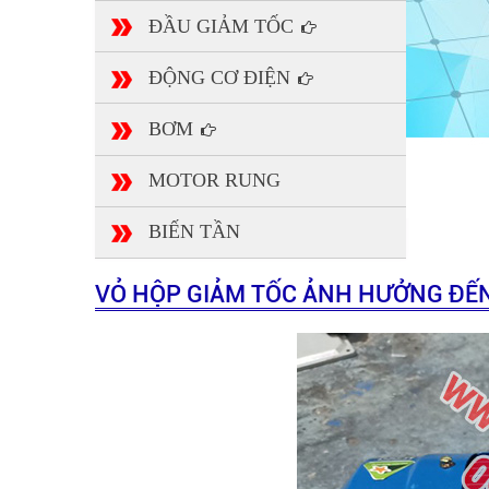
ĐẦU GIẢM TỐC
ĐỘNG CƠ ĐIỆN
BƠM
MOTOR RUNG
BIẾN TẦN
VỎ HỘP GIẢM TỐC ẢNH HƯỞNG ĐẾ