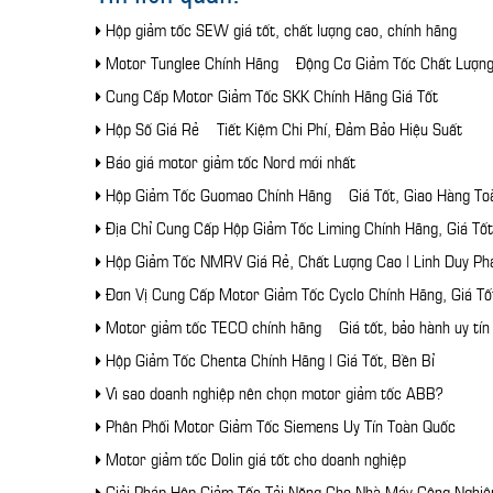
Hộp giảm tốc SEW giá tốt, chất lượng cao, chính hãng
Motor Tunglee Chính Hãng – Động Cơ Giảm Tốc Chất Lượn
Cung Cấp Motor Giảm Tốc SKK Chính Hãng Giá Tốt
Hộp Số Giá Rẻ – Tiết Kiệm Chi Phí, Đảm Bảo Hiệu Suất
Báo giá motor giảm tốc Nord mới nhất
Hộp Giảm Tốc Guomao Chính Hãng – Giá Tốt, Giao Hàng To
Địa Chỉ Cung Cấp Hộp Giảm Tốc Liming Chính Hãng, Giá Tốt
Hộp Giảm Tốc NMRV Giá Rẻ, Chất Lượng Cao | Linh Duy Ph
Đơn Vị Cung Cấp Motor Giảm Tốc Cyclo Chính Hãng, Giá Tố
Motor giảm tốc TECO chính hãng – Giá tốt, bảo hành uy tín
Hộp Giảm Tốc Chenta Chính Hãng | Giá Tốt, Bền Bỉ
Vì sao doanh nghiệp nên chọn motor giảm tốc ABB?
Phân Phối Motor Giảm Tốc Siemens Uy Tín Toàn Quốc
Motor giảm tốc Dolin giá tốt cho doanh nghiệp
Giải Pháp Hộp Giảm Tốc Tải Nặng Cho Nhà Máy Công Nghiệ