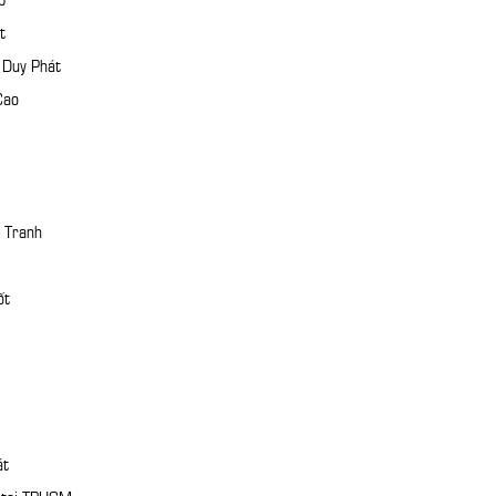
t
 Duy Phát
Cao
 Tranh
ốt
át
n tại TPHCM