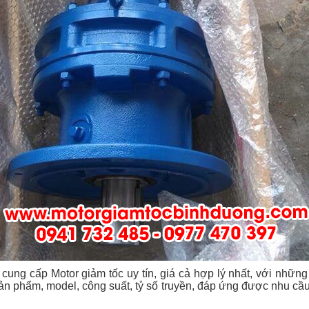
ng cấp Motor giảm tốc uy tín, giá cả hợp lý nhất, với những
 phẩm, model, công suất, tỷ số truyền, đáp ứng được nhu cầu g