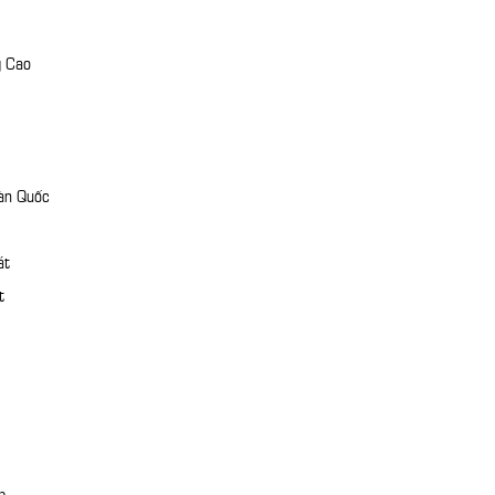
g Cao
àn Quốc
át
t
p