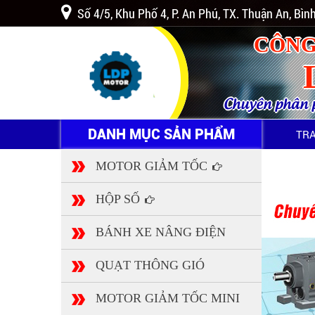
Số 4/5, Khu Phố 4, P. An Phú, TX. Thuận An, Bì
CÔNG
Chuyên phân ph
DANH MỤC SẢN PHẨM
TR
MOTOR GIẢM TỐC
HỘP SỐ
BÁNH XE NÂNG ĐIỆN
QUẠT THÔNG GIÓ
MOTOR GIẢM TỐC MINI