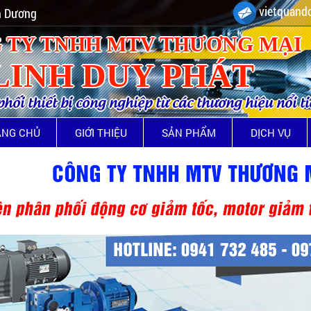
vietquando
nh Dương
 TY TNHH MTV THƯƠNG MẠI
LINH DUY PHÁT
ối thiết bị công nghiệp từ các thương hiệu nổi t
ANG CHỦ
GIỚI THIỆU
SẢN PHẨM
DỊCH VỤ