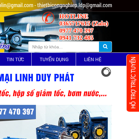
lin@gmail.com - thietbicongnghiep.ldp@gmail.com
HOTLINE
0365717615 (Zalo)
0977 470 397
0941 732 485
iếng
TIN TỨC
TUYỂN DỤNG
LIÊN HỆ