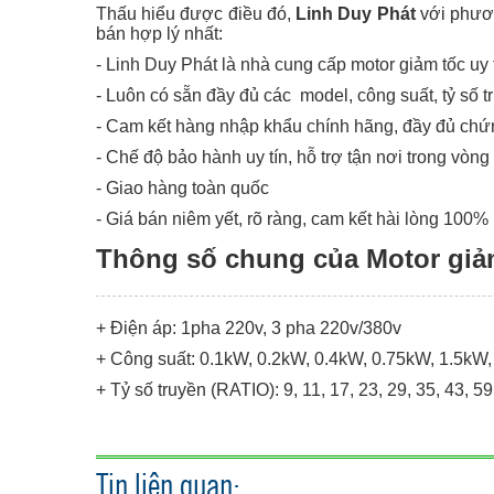
Thấu hiểu được điều đó,
Linh Duy Phát
với phươn
bán hợp lý nhất:
- Linh Duy Phát là nhà cung cấp motor giảm tốc uy
- Luôn có sẵn đầy đủ các model, công suất, tỷ số tr
- Cam kết hàng nhập khẩu chính hãng, đầy đủ ch
- Chế độ bảo hành uy tín, hỗ trợ tận nơi trong vòng
- Giao hàng toàn quốc
- Giá bán niêm yết, rõ ràng, cam kết hài lòng 100%
Thông số chung của Motor giảm
+ Điện áp: 1pha 220v, 3 pha 220v/380v
+
Công suất: 0.1kW, 0.2kW, 0.4kW, 0.75kW, 1.5kW,
+
Tỷ số truyền (RATIO): 9, 11, 17, 23, 29, 35, 43, 
Tin liên quan: