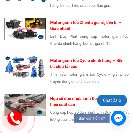
hãng, bền bỉ, hiệu suất cao. Báo giá...
Motor giảm tốc Chenta giá rẻ, bền bỉ –
Giao nhanh
Linh Duy Phát cung cấp motor giảm tốc
Chenta chính hãng, bền bỉ, giá rẻ. Tư...
Motor giảm tốc Cyclo chính hãng – Bền
bỉ, chịu tải cao
Tìm hiểu motor giảm tốc Cyclo – giải pháp
truyền động chịu tải cao, bền...
Hộp số đùn nhựa Linh Duy Phát – Bền bỉ,
Chat Zalo
hiệu suất cao
Cung cấp hộp số đùn nhựa Linh Duy Phát chất
Bạn cần hỗ trợ?
lượng cao, chịu tải lớn,...