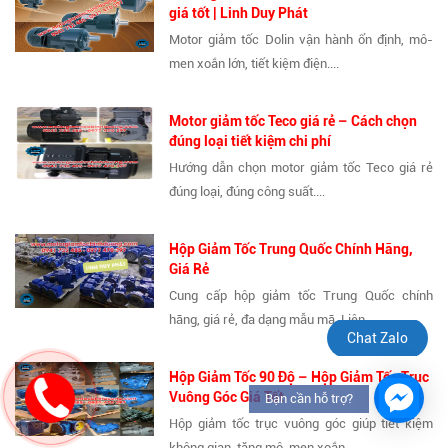
giá tốt | Linh Duy Phát
Motor giảm tốc Dolin vận hành ổn định, mô-
men xoắn lớn, tiết kiệm điện....
Motor giảm tốc Teco giá rẻ – Cách chọn
đúng loại tiết kiệm chi phí
Hướng dẫn chọn motor giảm tốc Teco giá rẻ
đúng loại, đúng công suất....
Hộp Giảm Tốc Trung Quốc Chính Hãng,
Giá Rẻ
Cung cấp hộp giảm tốc Trung Quốc chính
hãng, giá rẻ, đa dạng mẫu mã. Liên...
Chat Zalo
Hộp Giảm Tốc 90 Độ – Hộp Giảm Tốc Trục
Vuông Góc Giá Tốt
Bạn cần hỗ trợ?
Hộp giảm tốc trục vuông góc giúp tiết kiệm
không gian, tăng mô-men xoắn,...