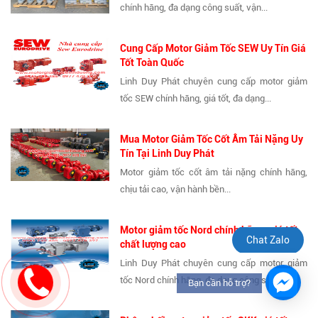
chính hãng, đa dạng công suất, vận...
Cung Cấp Motor Giảm Tốc SEW Uy Tín Giá
Tốt Toàn Quốc
Linh Duy Phát chuyên cung cấp motor giảm
tốc SEW chính hãng, giá tốt, đa dạng...
Mua Motor Giảm Tốc Cốt Âm Tải Nặng Uy
Tín Tại Linh Duy Phát
Motor giảm tốc cốt âm tải nặng chính hãng,
chịu tải cao, vận hành bền...
Motor giảm tốc Nord chính hãng, giá tốt,
Chat Zalo
chất lượng cao
Linh Duy Phát chuyên cung cấp motor giảm
tốc Nord chính hãng, đa dạng công suất,...
Bạn cần hỗ trợ?