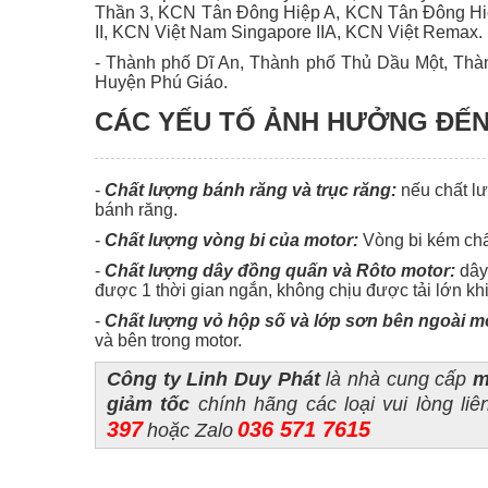
Thần 3, KCN Tân Đông Hiệp A, KCN Tân Đông Hi
II, KCN Việt Nam Singapore IIA, KCN Việt Remax.
- Thành phố Dĩ An, Thành phố Thủ Dầu Một, Thà
Huyện Phú Giáo.
CÁC YẾU TỐ ẢNH HƯỞNG ĐẾN
-
Chất lượng bánh răng và trục răng:
nếu chất lư
bánh răng.
-
Chất lượng vòng bi của motor:
Vòng bi kém chấ
-
Chất lượng dây đồng quấn và Rôto motor:
dây 
được 1 thời gian ngắn, không chịu được tải lớn kh
-
Chất lượng vỏ hộp số và lớp sơn bên ngoài m
và bên trong motor.
Công ty Linh Duy Phát
là nhà cung cấp
m
giảm tốc
chính hãng các loại vui lòng liê
397
036 571 7615
hoặc Zalo