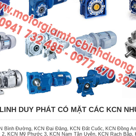
LINH DUY PHÁT CÓ MẶT CÁC KCN NH
N Bình Đường, KCN Đại Đăng, KCN Đất Cuốc, KCN Đồng An
 2, KCN Mỹ Phước 3, KCN Nam Tân Uyên, KCN Rạch Bắp, 