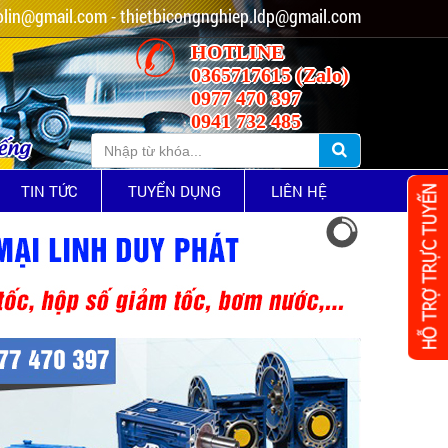
lin@gmail.com - thietbicongnghiep.ldp@gmail.com
HOTLINE
0365717615 (Zalo)
0977 470 397
0941 732 485
iếng
TIN TỨC
TUYỂN DỤNG
LIÊN HỆ