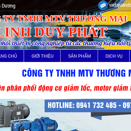
vietquando
nh Dương
 TY TNHH MTV THƯƠNG MẠI
LINH DUY PHÁT
ối thiết bị công nghiệp từ các thương hiệu nổi t
ANG CHỦ
GIỚI THIỆU
SẢN PHẨM
DỊCH VỤ