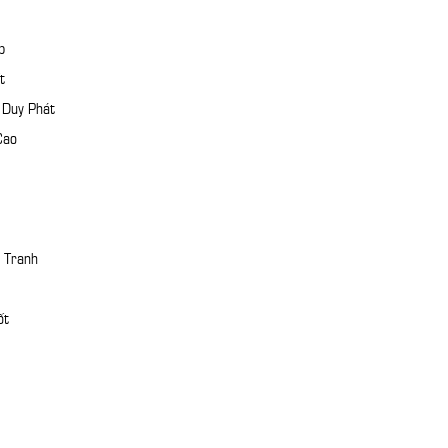
p
t
 Duy Phát
Cao
 Tranh
ốt