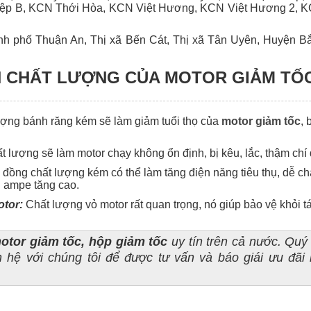
ệp B, KCN Thới Hòa, KCN Việt Hương, KCN Việt Hương 2, K
nh phố Thuận An, Thị xã Bến Cát, Thị xã Tân Uyên, Huyện 
 CHẤT LƯỢNG CỦA MOTOR GIẢM TỐ
ợng bánh răng kém sẽ làm giảm tuổi thọ của
motor giảm tốc
, 
t lượng sẽ làm motor chạy không ổn định, bị kêu, lắc, thậm chí 
đồng chất lượng kém có thể làm tăng điện năng tiêu thụ, dễ ch
i ampe tăng cao.
otor:
Chất lượng vỏ motor rất quan trọng, nó giúp bảo vệ khỏi 
otor giảm tốc, hộp giảm tốc
uy tín trên cả nước. Quý
n hệ với chúng tôi để được tư vấn và báo giái ưu đãi 