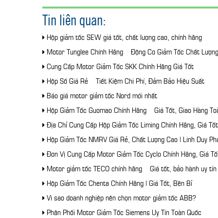
Tin liên quan:
Hộp giảm tốc SEW giá tốt, chất lượng cao, chính hãng
Motor Tunglee Chính Hãng – Động Cơ Giảm Tốc Chất Lượn
Cung Cấp Motor Giảm Tốc SKK Chính Hãng Giá Tốt
Hộp Số Giá Rẻ – Tiết Kiệm Chi Phí, Đảm Bảo Hiệu Suất
Báo giá motor giảm tốc Nord mới nhất
Hộp Giảm Tốc Guomao Chính Hãng – Giá Tốt, Giao Hàng To
Địa Chỉ Cung Cấp Hộp Giảm Tốc Liming Chính Hãng, Giá Tốt
Hộp Giảm Tốc NMRV Giá Rẻ, Chất Lượng Cao | Linh Duy Ph
Đơn Vị Cung Cấp Motor Giảm Tốc Cyclo Chính Hãng, Giá Tố
Motor giảm tốc TECO chính hãng – Giá tốt, bảo hành uy tín
Hộp Giảm Tốc Chenta Chính Hãng | Giá Tốt, Bền Bỉ
Vì sao doanh nghiệp nên chọn motor giảm tốc ABB?
Phân Phối Motor Giảm Tốc Siemens Uy Tín Toàn Quốc