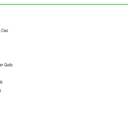
g Cao
àn Quốc
át
t