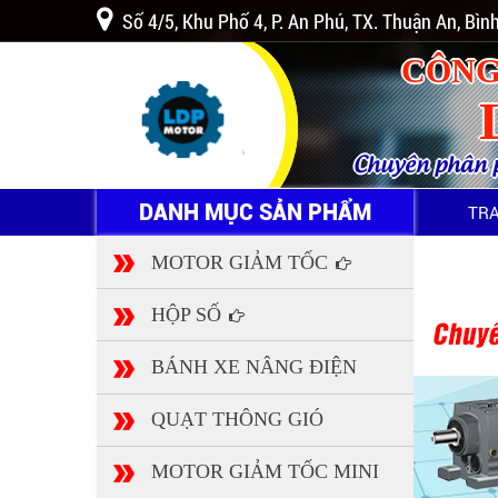
Số 4/5, Khu Phố 4, P. An Phú, TX. Thuận An, Bì
CÔNG
Chuyên phân ph
DANH MỤC SẢN PHẨM
TR
MOTOR GIẢM TỐC
HỘP SỐ
BÁNH XE NÂNG ĐIỆN
QUẠT THÔNG GIÓ
MOTOR GIẢM TỐC MINI