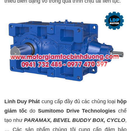
thiểu biến dạng vỏ trong quá trình chịu tải liên tục.
Linh Duy Phát
cung cấp đầy đủ các chủng loại
hộp
giảm tốc
do
Sumitomo Drive Technologies
chế
tạo như
PARAMAX, BEVEL BUDDY BOX, CYCLO
,
… Các sản phẩm chúng tôi cung cấp đảm bảo