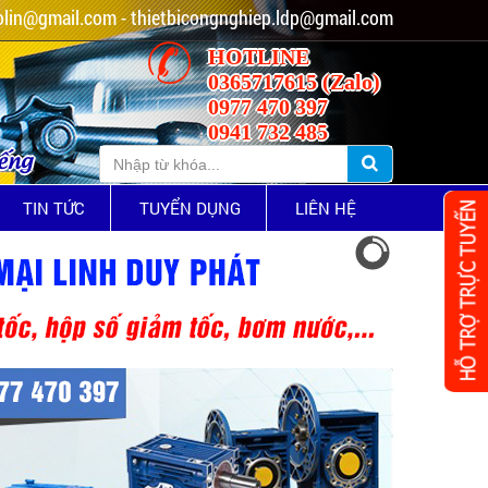
lin@gmail.com - thietbicongnghiep.ldp@gmail.com
HOTLINE
0365717615 (Zalo)
0977 470 397
0941 732 485
iếng
TIN TỨC
TUYỂN DỤNG
LIÊN HỆ