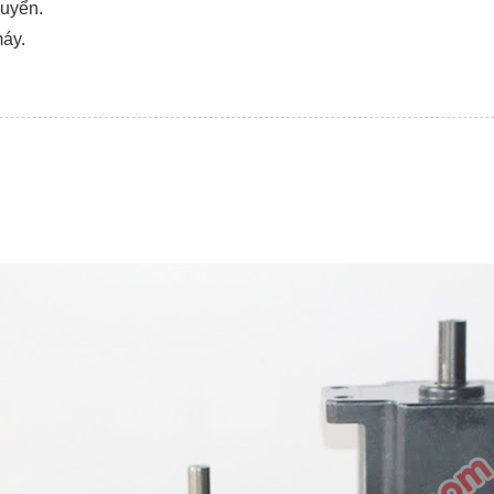
huyển.
máy.