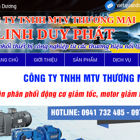
vietquando
nh Dương
 TY TNHH MTV THƯƠNG MẠI
LINH DUY PHÁT
ối thiết bị công nghiệp từ các thương hiệu nổi t
ANG CHỦ
GIỚI THIỆU
SẢN PHẨM
DỊCH VỤ