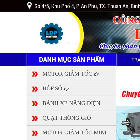
Số 4/5, Khu Phố 4, P. An Phú, TX. Thuận An, Bì
CÔNG
Chuyên phân ph
DANH MỤC SẢN PHẨM
TR
MOTOR GIẢM TỐC
HỘP SỐ
BÁNH XE NÂNG ĐIỆN
QUẠT THÔNG GIÓ
MOTOR GIẢM TỐC MINI