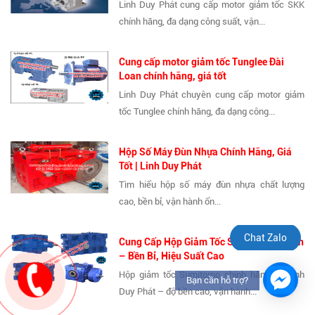
Linh Duy Phát cung cấp motor giảm tốc SKK
chính hãng, đa dạng công suất, vận...
Cung cấp motor giảm tốc Tunglee Đài
Loan chính hãng, giá tốt
Linh Duy Phát chuyên cung cấp motor giảm
tốc Tunglee chính hãng, đa dạng công...
Hộp Số Máy Đùn Nhựa Chính Hãng, Giá
Tốt | Linh Duy Phát
Tìm hiểu hộp số máy đùn nhựa chất lượng
cao, bền bỉ, vận hành ổn...
Chat Zalo
Cung Cấp Hộp Giảm Tốc Sumitomo Uy Tín
– Bền Bỉ, Hiệu Suất Cao
Hộp giảm tốc Sumitomo chính hãng tại Linh
Bạn cần hỗ trợ?
Duy Phát – độ bền cao, vận hành...